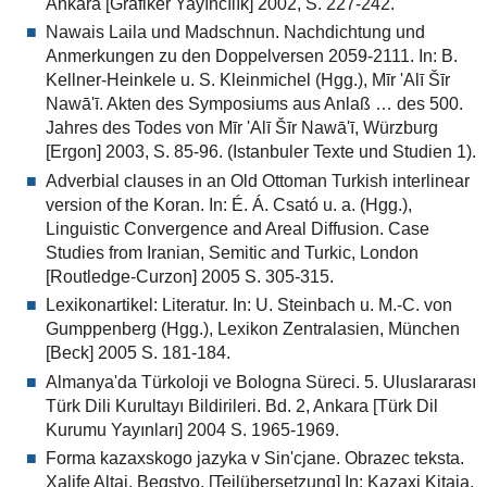
Ankara [Grafiker Yayıncılık] 2002, S. 227-242.
Nawais Laila und Madschnun. Nachdichtung und
Anmerkungen zu den Doppelversen 2059-2111. In: B.
Kellner-Heinkele u. S. Kleinmichel (Hgg.), Mīr 'Alī Šīr
Nawā'ī. Akten des Symposiums aus Anlaß … des 500.
Jahres des Todes von Mīr 'Alī Šīr Nawā'ī, Würzburg
[Ergon] 2003, S. 85-96. (Istanbuler Texte und Studien 1).
Adverbial clauses in an Old Ottoman Turkish interlinear
version of the Koran. In: É. Á. Csató u. a. (Hgg.),
Linguistic Convergence and Areal Diffusion. Case
Studies from Iranian, Semitic and Turkic, London
[Routledge-Curzon] 2005 S. 305-315.
Lexikonartikel: Literatur. In: U. Steinbach u. M.-C. von
Gumppenberg (Hgg.), Lexikon Zentralasien, München
[Beck] 2005 S. 181-184.
Almanya'da Türkoloji ve Bologna Süreci. 5. Uluslararası
Türk Dili Kurultayı Bildirileri. Bd. 2, Ankara [Türk Dil
Kurumu Yayınları] 2004 S. 1965-1969.
Forma kazaxskogo jazyka v Sin'cjane. Obrazec teksta.
Xalife Altaj. Begstvo. [Teilübersetzung] In: Kazaxi Kitaja.