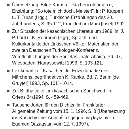
Übersetzung: Bilge Karasu, Usta beni öldürsen e,
Erzählung: "So töte mich doch, Meister!”. In: P. Kappert
u. T. Turan (Hgg.), Türkische Erzählungen des 20.
Jahrhunderts, S. 95-112, Frankfurt am Main [Insel] 1992.
Zur Situation der kasachischen Literatur um 1989. In: J.
P. Laut u. K. Röhrborn (Hgg.) Sprach- und
Kulturkontakte der türkischen Völker. Materialien der
zweiten Deutschen Turkologen-Konferenz,
Veröffentlichungen der Societas Uralo-Altaica, Bd. 37,
Wiesbaden [Harrassowitz] 1993, S. 103-121.
Lexikonartikel: Kasachen. In: Enzyklopädie des
Märchens, begründet von K. Ranke, Bd. 7, Berlin [de
Gruyter] 1993, Sp. 1011-1014.
Zur Bildhaftigkeit im kasachischen Sprichwort. In:
Oriens 34/1994, S. 459-469.
Tausend Jurten für den Dichter. In: Frankfurter
Allgemeine Zeitung vom 15. 1. 1996, S. 8 (Übersetzung
ins Kasachische: Aqïn üšin tigilgen mïŋ kiyiz üy. In:
Egemen Qazaqstan vom 12. 7. 1997).