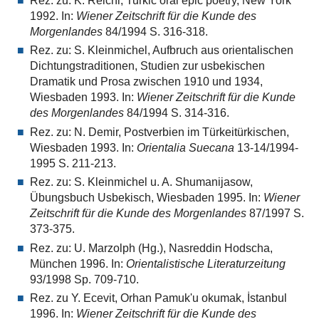
Rez. zu: K. Reichl, Turkic oral epic poetry, New York
1992. In:
Wiener Zeitschrift für die Kunde des
Morgenlandes
84/1994 S. 316-318.
Rez. zu: S. Kleinmichel, Aufbruch aus orientalischen
Dichtungstraditionen, Studien zur usbekischen
Dramatik und Prosa zwischen 1910 und 1934,
Wiesbaden 1993. In:
Wiener Zeitschrift für die Kunde
des Morgenlandes
84/1994 S. 314-316.
Rez. zu: N. Demir, Postverbien im Türkeitürkischen,
Wiesbaden 1993. In:
Orientalia Suecana
13-14/1994-
1995 S. 211-213.
Rez. zu: S. Kleinmichel u. A. Shumanijasow,
Übungsbuch Usbekisch, Wiesbaden 1995. In:
Wiener
Zeitschrift für die Kunde des Morgenlandes
87/1997 S.
373-375.
Rez. zu: U. Marzolph (Hg.), Nasreddin Hodscha,
München 1996. In:
Orientalistische Literaturzeitung
93/1998 Sp. 709-710.
Rez. zu Y. Ecevit, Orhan Pamuk'u okumak, İstanbul
1996. In:
Wiener Zeitschrift für die Kunde des