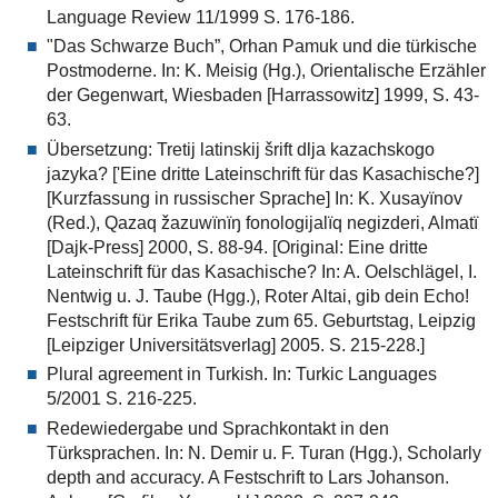
Language Review 11/1999 S. 176-186.
"Das Schwarze Buch”, Orhan Pamuk und die türkische
Postmoderne. In: K. Meisig (Hg.), Orientalische Erzähler
der Gegenwart, Wiesbaden [Harrassowitz] 1999, S. 43-
63.
Übersetzung: Tretij latinskij šrift dlja kazachskogo
jazyka? ['Eine dritte Lateinschrift für das Kasachische?]
[Kurzfassung in russischer Sprache] In: K. Xusayïnov
(Red.), Qazaq žazuwïnïŋ fonologijalïq negizderi, Almatï
[Dajk-Press] 2000, S. 88-94. [Original: Eine dritte
Lateinschrift für das Kasachische? In: A. Oelschlägel, I.
Nentwig u. J. Taube (Hgg.), Roter Altai, gib dein Echo!
Festschrift für Erika Taube zum 65. Geburtstag, Leipzig
[Leipziger Universitätsverlag] 2005. S. 215-228.]
Plural agreement in Turkish. In: Turkic Languages
5/2001 S. 216-225.
Redewiedergabe und Sprachkontakt in den
Türksprachen. In: N. Demir u. F. Turan (Hgg.), Scholarly
depth and accuracy. A Festschrift to Lars Johanson.