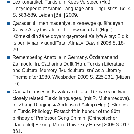
Lexikonartikel: Turkish. In Kees Versteeg (Hg.):
Encyclopedia of Arabic Language and Linguistics. Bd. 4
S. 583-589. Leiden [Brill] 2009.
Qazaqtïŋ tili men mädeniyetin zertewge qulšïndïrγan
Xaliyfe Altay tuwralï. In: T. Tilewxan et al. (Hgg.).
Körnekti din žäne qoγam qayratkeri Xaliyfa Altay: Eldik
is pen iymaniy qundïlïqtar. Almaty [Däwir] 2008 S. 16-
20.
Remembering Anatolia in Germany. Özdamar and
Zaimoglu. In: Catharina Dufft (Hg.), Turkish Literature
and Cultural Memory. 'Multiculturalism' as a Literary
Theme after 1980. Wiesbaden 2009 S. 225-231. (Mizan
16)
Causal clauses in Kazakh and Tatar. Remarks on two
closely related Turkic languages. (mit R. Muhamedova).
In: Zhang Dingjing & Abdurishid Yakup (Hgg.), Studies
in Turkic Philology. Festschrift in honour of the 80th
birthday of Professor Geng Shimin. [Chinesischer
Haupttitel] Peking [Minzu University Press] 2009 S. 317-
331.