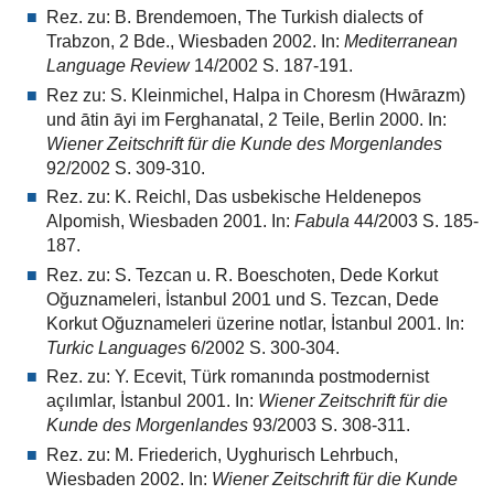
Rez. zu: B. Brendemoen, The Turkish dialects of
Trabzon, 2 Bde., Wiesbaden 2002. In:
Mediterranean
Language Review
14/2002 S. 187-191.
Rez zu: S. Kleinmichel, Halpa in Choresm (Hwārazm)
und ātin āyi im Ferghanatal, 2 Teile, Berlin 2000. In:
Wiener Zeitschrift für die Kunde des Morgenlandes
92/2002 S. 309-310.
Rez. zu: K. Reichl, Das usbekische Heldenepos
Alpomish, Wiesbaden 2001. In:
Fabula
44/2003 S. 185-
187.
Rez. zu: S. Tezcan u. R. Boeschoten, Dede Korkut
Oğuznameleri, İstanbul 2001 und S. Tezcan, Dede
Korkut Oğuznameleri üzerine notlar, İstanbul 2001. In:
Turkic Languages
6/2002 S. 300-304.
Rez. zu: Y. Ecevit, Türk romanında postmodernist
açılımlar, İstanbul 2001. In:
Wiener Zeitschrift für die
Kunde des Morgenlandes
93/2003 S. 308-311.
Rez. zu: M. Friederich, Uyghurisch Lehrbuch,
Wiesbaden 2002. In:
Wiener Zeitschrift für die Kunde