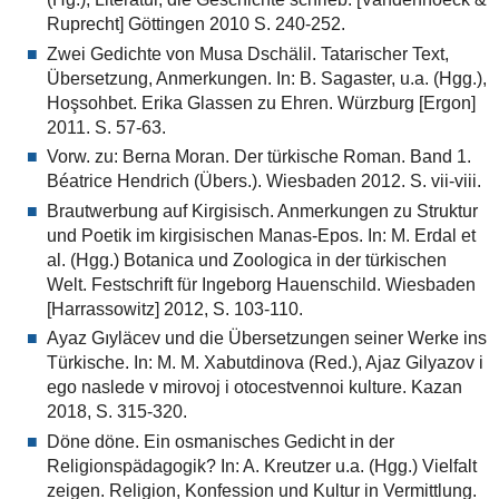
Ruprecht] Göttingen 2010 S. 240-252.
Zwei Gedichte von Musa Dschälil. Tatarischer Text,
Übersetzung, Anmerkungen. In: B. Sagaster, u.a. (Hgg.),
Hoşsohbet. Erika Glassen zu Ehren. Würzburg [Ergon]
2011. S. 57-63.
Vorw. zu: Berna Moran. Der türkische Roman. Band 1.
Béatrice Hendrich (Übers.). Wiesbaden 2012. S. vii-viii.
Brautwerbung auf Kirgisisch. Anmerkungen zu Struktur
und Poetik im kirgisischen Manas-Epos. In: M. Erdal et
al. (Hgg.) Botanica und Zoologica in der türkischen
Welt. Festschrift für Ingeborg Hauenschild. Wiesbaden
[Harrassowitz] 2012, S. 103-110.
Ayaz Gıyläcev und die Übersetzungen seiner Werke ins
Türkische. In: M. M. Xabutdinova (Red.), Ajaz Gilyazov i
ego naslede v mirovoj i otocestvennoi kulture. Kazan
2018, S. 315-320.
Döne döne. Ein osmanisches Gedicht in der
Religionspädagogik? In: A. Kreutzer u.a. (Hgg.) Vielfalt
zeigen. Religion, Konfession und Kultur in Vermittlung.