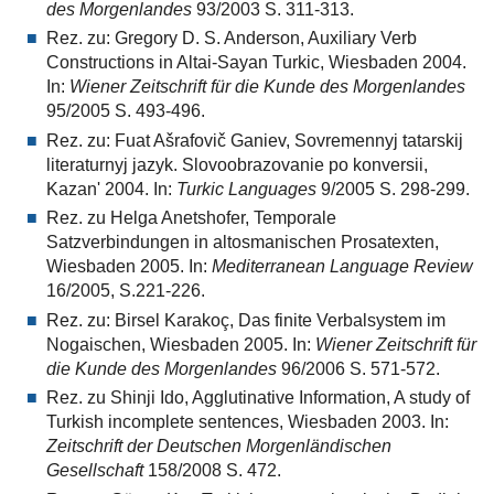
des Morgenlandes
93/2003 S. 311-313.
Rez. zu: Gregory D. S. Anderson, Auxiliary Verb
Constructions in Altai-Sayan Turkic, Wiesbaden 2004.
In:
Wiener Zeitschrift für die Kunde des Morgenlandes
95/2005 S. 493-496.
Rez. zu: Fuat Ašrafovič Ganiev, Sovremennyj tatarskij
literaturnyj jazyk. Slovoobrazovanie po konversii,
Kazan' 2004. In:
Turkic Languages
9/2005 S. 298-299.
Rez. zu Helga Anetshofer, Temporale
Satzverbindungen in altosmanischen Prosatexten,
Wiesbaden 2005. In:
Mediterranean Language Review
16/2005, S.221-226.
Rez. zu: Birsel Karakoç, Das finite Verbalsystem im
Nogaischen, Wiesbaden 2005. In:
Wiener Zeitschrift für
die Kunde des Morgenlandes
96/2006 S. 571-572.
Rez. zu Shinji Ido, Agglutinative Information, A study of
Turkish incomplete sentences, Wiesbaden 2003. In:
Zeitschrift der Deutschen Morgenländischen
Gesellschaft
158/2008 S. 472.