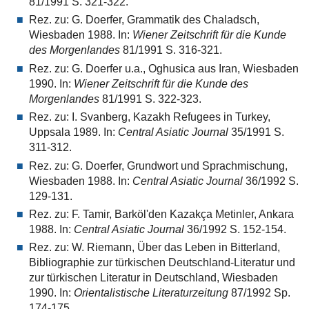
81/1991 S. 321-322.
Rez. zu: G. Doerfer, Grammatik des Chaladsch,
Wiesbaden 1988. In:
Wiener Zeitschrift für die Kunde
des Morgenlandes
81/1991 S. 316-321.
Rez. zu: G. Doerfer u.a., Oghusica aus Iran, Wiesbaden
1990. In:
Wiener Zeitschrift für die Kunde des
Morgenlandes
81/1991 S. 322-323.
Rez. zu: I. Svanberg, Kazakh Refugees in Turkey,
Uppsala 1989. In:
Central Asiatic Journal
35/1991 S.
311-312.
Rez. zu: G. Doerfer, Grundwort und Sprachmischung,
Wiesbaden 1988. In:
Central Asiatic Journal
36/1992 S.
129-131.
Rez. zu: F. Tamir, Barköl'den Kazakça Metinler, Ankara
1988. In:
Central Asiatic Journal
36/1992 S. 152-154.
Rez. zu: W. Riemann, Über das Leben in Bitterland,
Bibliographie zur türkischen Deutschland-Literatur und
zur türkischen Literatur in Deutschland, Wiesbaden
1990. In:
Orientalistische Literaturzeitung
87/1992 Sp.
174-175.