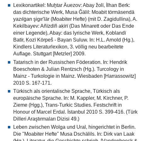
Lexikonartikel: Muḫtar Äuezov: Abay žolï, İlhan Berk:
das dichterische Werk, Musa Ǧälil: Moabit törmäsendä
yazılġan şigır'lär (Moabiter Hefte) (mit D. Zagidullina), A.
Kekilbayev: Añïzdïñ aḳïrï (Das Minarett oder Das Ende
einer Legende), Abay: das lyrische Werk, Ḳoblandï
Batïr, Ḳozï Körpeš - Bayan Suluw. In: H.L. Arnold (Hg.),
Kindlers Literaturlexikon, 3. völlig neu bearbeitete
Auflage. Stuttgart [Metzler] 2009.
Tatarisch in der Russischen Föderation. In: Hendrik
Boeschoten & Julian Rentzsch (Hg.). Turcology in
Mainz - Turkologie in Mainz. Wiesbaden [Harrassowitz]
2010 S. 167-171.
Türkisch als orientalische Sprache, Türkisch als
europäische Sprache. In: M. Kappler, M. Kirchner, P.
Zieme (Hgg.), Trans-Turkic Studies. Festschrift in
Honour of Marcel Erdal. İstanbul 2010 S. 399-416. (Türk
Dilleri Araştırmaları Dizisi 49.)
Leben zwischen Wolga und Ural, hingerichtet in Berlin.
Die "Moabiter Hefte" Musa Dschälils. In: Dirk van Laak
(Hg.), Literatur, die Geschichte schrieb. [Vandenhoeck &