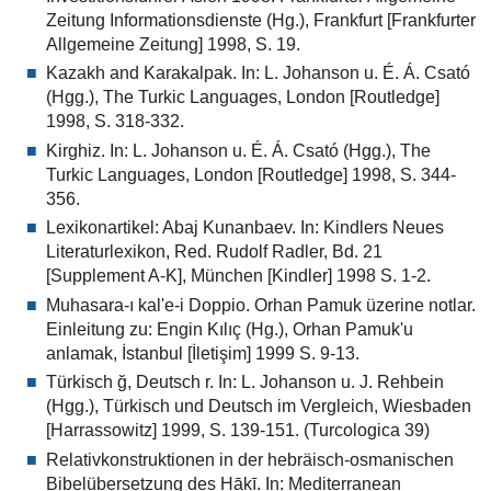
Zeitung Informationsdienste (Hg.), Frankfurt [Frankfurter
Allgemeine Zeitung] 1998, S. 19.
Kazakh and Karakalpak. In: L. Johanson u. É. Á. Csató
(Hgg.), The Turkic Languages, London [Routledge]
1998, S. 318-332.
Kirghiz. In: L. Johanson u. É. Á. Csató (Hgg.), The
Turkic Languages, London [Routledge] 1998, S. 344-
356.
Lexikonartikel: Abaj Kunanbaev. In: Kindlers Neues
Literaturlexikon, Red. Rudolf Radler, Bd. 21
[Supplement A-K], München [Kindler] 1998 S. 1-2.
Muhasara-ı kal'e-i Doppio. Orhan Pamuk üzerine notlar.
Einleitung zu: Engin Kılıç (Hg.), Orhan Pamuk'u
anlamak, İstanbul [İletişim] 1999 S. 9-13.
Türkisch ğ, Deutsch r. In: L. Johanson u. J. Rehbein
(Hgg.), Türkisch und Deutsch im Vergleich, Wiesbaden
[Harrassowitz] 1999, S. 139-151. (Turcologica 39)
Relativkonstruktionen in der hebräisch-osmanischen
Bibelübersetzung des Hākī. In: Mediterranean