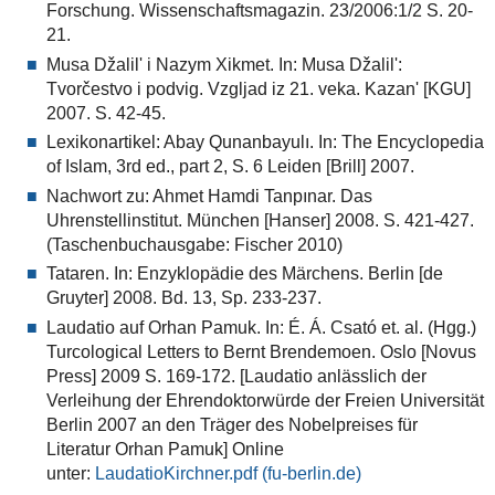
Forschung. Wissenschaftsmagazin. 23/2006:1/2 S. 20-
21.
Musa Džalil' i Nazym Xikmet. In: Musa Džalil':
Tvorčestvo i podvig. Vzgljad iz 21. veka. Kazan' [KGU]
2007. S. 42-45.
Lexikonartikel: Abay Qunanbayulı. In: The Encyclopedia
of Islam, 3rd ed., part 2, S. 6 Leiden [Brill] 2007.
Nachwort zu: Ahmet Hamdi Tanpınar. Das
Uhrenstellinstitut. München [Hanser] 2008. S. 421-427.
(Taschenbuchausgabe: Fischer 2010)
Tataren. In: Enzyklopädie des Märchens. Berlin [de
Gruyter] 2008. Bd. 13, Sp. 233-237.
Laudatio auf Orhan Pamuk. In: É. Á. Csató et. al. (Hgg.)
Turcological Letters to Bernt Brendemoen. Oslo [Novus
Press] 2009 S. 169-172. [Laudatio anlässlich der
Verleihung der Ehrendoktorwürde der Freien Universität
Berlin 2007 an den Träger des Nobelpreises für
Literatur Orhan Pamuk] Online
unter:
LaudatioKirchner.pdf (fu-berlin.de)