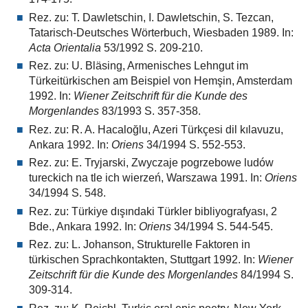
Rez. zu: T. Dawletschin, I. Dawletschin, S. Tezcan,
Tatarisch-Deutsches Wörterbuch, Wiesbaden 1989. In:
Acta Orientalia
53/1992 S. 209-210.
Rez. zu: U. Bläsing, Armenisches Lehngut im
Türkeitürkischen am Beispiel von Hemşin, Amsterdam
1992. In:
Wiener Zeitschrift für die Kunde des
Morgenlandes
83/1993 S. 357-358.
Rez. zu: R. A. Hacaloğlu, Azeri Türkçesi dil kılavuzu,
Ankara 1992. In:
Oriens
34/1994 S. 552-553.
Rez. zu: E. Tryjarski, Zwyczaje pogrzebowe ludów
tureckich na tle ich wierzeń, Warszawa 1991. In:
Oriens
34/1994 S. 548.
Rez. zu: Türkiye dışındaki Türkler bibliyografyası, 2
Bde., Ankara 1992. In:
Oriens
34/1994 S. 544-545.
Rez. zu: L. Johanson, Strukturelle Faktoren in
türkischen Sprachkontakten, Stuttgart 1992. In:
Wiener
Zeitschrift für die Kunde des Morgenlandes
84/1994 S.
309-314.