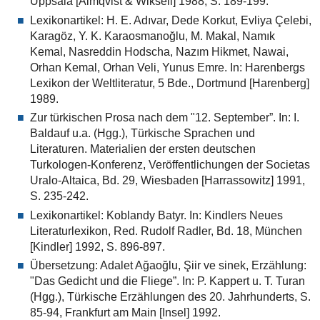
Uppsala [Almqvist & Wiksell] 1988, S. 189-199.
Lexikonartikel: H. E. Adıvar, Dede Korkut, Evliya Çelebi,
Karagöz, Y. K. Karaosmanoğlu, M. Makal, Namık
Kemal, Nasreddin Hodscha, Nazım Hikmet, Nawai,
Orhan Kemal, Orhan Veli, Yunus Emre. In: Harenbergs
Lexikon der Weltliteratur, 5 Bde., Dortmund [Harenberg]
1989.
Zur türkischen Prosa nach dem "12. September”. In: I.
Baldauf u.a. (Hgg.), Türkische Sprachen und
Literaturen. Materialien der ersten deutschen
Turkologen-Konferenz, Veröffentlichungen der Societas
Uralo-Altaica, Bd. 29, Wiesbaden [Harrassowitz] 1991,
S. 235-242.
Lexikonartikel: Koblandy Batyr. In: Kindlers Neues
Literaturlexikon, Red. Rudolf Radler, Bd. 18, München
[Kindler] 1992, S. 896-897.
Übersetzung: Adalet Ağaoğlu, Şiir ve sinek, Erzählung:
"Das Gedicht und die Fliege”. In: P. Kappert u. T. Turan
(Hgg.), Türkische Erzählungen des 20. Jahrhunderts, S.
85-94, Frankfurt am Main [Insel] 1992.