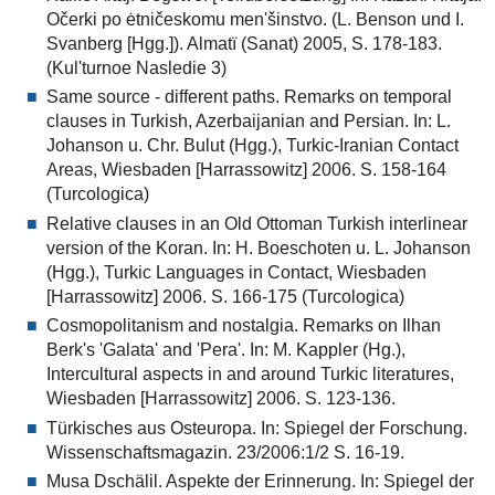
Očerki po ėtničeskomu men'šinstvo. (L. Benson und I.
Svanberg [Hgg.]). Almatï (Sanat) 2005, S. 178-183.
(Kul'turnoe Nasledie 3)
Same source - different paths. Remarks on temporal
clauses in Turkish, Azerbaijanian and Persian. In: L.
Johanson u. Chr. Bulut (Hgg.), Turkic-Iranian Contact
Areas, Wiesbaden [Harrassowitz] 2006. S. 158-164
(Turcologica)
Relative clauses in an Old Ottoman Turkish interlinear
version of the Koran. In: H. Boeschoten u. L. Johanson
(Hgg.), Turkic Languages in Contact, Wiesbaden
[Harrassowitz] 2006. S. 166-175 (Turcologica)
Cosmopolitanism and nostalgia. Remarks on Ilhan
Berk's 'Galata' and 'Pera'. In: M. Kappler (Hg.),
Intercultural aspects in and around Turkic literatures,
Wiesbaden [Harrassowitz] 2006. S. 123-136.
Türkisches aus Osteuropa. In: Spiegel der Forschung.
Wissenschaftsmagazin. 23/2006:1/2 S. 16-19.
Musa Dschälil. Aspekte der Erinnerung. In: Spiegel der