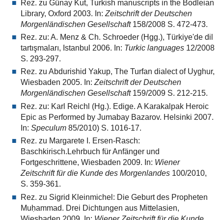
Rez. zu Günay Kut, Turkish manuscripts in the Bodleian
Library, Oxford 2003. In:
Zeitschrift der Deutschen
Morgenländischen Gesellschaft
158/2008 S. 472-473.
Rez. zu: A. Menz & Ch. Schroeder (Hgg.), Türkiye'de dil
tartışmaları, Istanbul 2006. In:
Turkic languages
12/2008
S. 293-297.
Rez. zu Abdurishid Yakup, The Turfan dialect of Uyghur,
Wiesbaden 2005. In:
Zeitschrift der Deutschen
Morgenländischen Gesellschaft
159/2009 S. 212-215.
Rez. zu: Karl Reichl (Hg.). Edige. A Karakalpak Heroic
Epic as Performed by Jumabay Bazarov. Helsinki 2007.
In:
Speculum
85/2010) S. 1016-17.
Rez. zu Margarete I. Ersen-Rasch:
Baschkirisch.Lehrbuch für Anfänger und
Fortgeschrittene, Wiesbaden 2009. In:
Wiener
Zeitschrift für die Kunde des Morgenlandes
100/2010,
S. 359-361.
Rez. zu Sigrid Kleinmichel: Die Geburt des Propheten
Muḥammad. Drei Dichtungen aus Mittelasien,
Wiesbaden 2009. In:
Wiener Zeitschrift für die Kunde