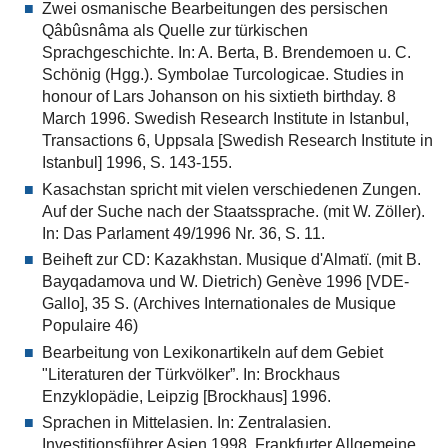
Zwei osmanische Bearbeitungen des persischen
Qâbûsnâma als Quelle zur türkischen
Sprachgeschichte. In: A. Berta, B. Brendemoen u. C.
Schönig (Hgg.). Symbolae Turcologicae. Studies in
honour of Lars Johanson on his sixtieth birthday. 8
March 1996. Swedish Research Institute in Istanbul,
Transactions 6, Uppsala [Swedish Research Institute in
Istanbul] 1996, S. 143-155.
Kasachstan spricht mit vielen verschiedenen Zungen.
Auf der Suche nach der Staatssprache. (mit W. Zöller).
In: Das Parlament 49/1996 Nr. 36, S. 11.
Beiheft zur CD: Kazakhstan. Musique d'Almatï. (mit B.
Bayqadamova und W. Dietrich) Genève 1996 [VDE-
Gallo], 35 S. (Archives Internationales de Musique
Populaire 46)
Bearbeitung von Lexikonartikeln auf dem Gebiet
"Literaturen der Türkvölker”. In: Brockhaus
Enzyklopädie, Leipzig [Brockhaus] 1996.
Sprachen in Mittelasien. In: Zentralasien.
Investitionsführer Asien 1998. Frankfurter Allgemeine