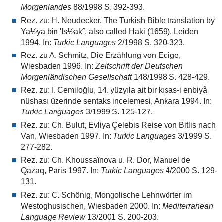
Morgenlandes
88/1998 S. 392-393.
Rez. zu: H. Neudecker, The Turkish Bible translation by
Ya½ya bin 'Is½āk˝, also called Haki (1659), Leiden
1994. In:
Turkic Languages
2/1998 S. 320-323.
Rez. zu A. Schmitz, Die Erzählung von Edige,
Wiesbaden 1996. In:
Zeitschrift der Deutschen
Morgenländischen Gesellschaft
148/1998 S. 428-429.
Rez. zu: I. Cemiloğlu, 14. yüzyıla ait bir kısas-i enbiyâ
nüshası üzerinde sentaks incelemesi, Ankara 1994. In:
Turkic Languages
3/1999 S. 125-127.
Rez. zu: Ch. Bulut, Evliya Çelebis Reise von Bitlis nach
Van, Wiesbaden 1997. In:
Turkic Languages
3/1999 S.
277-282.
Rez. zu: Ch. Khoussaïnova u. R. Dor, Manuel de
Qazaq, Paris 1997. In:
Turkic Languages
4/2000 S. 129-
131.
Rez. zu: C. Schönig, Mongolische Lehnwörter im
Westoghusischen, Wiesbaden 2000. In:
Mediterranean
Language Review
13/2001 S. 200-203.