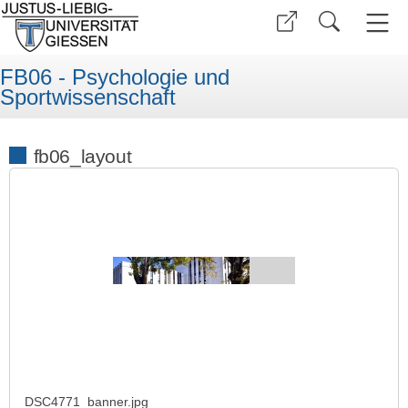
FB06 - Psychologie und
Sportwissenschaft
fb06_layout
DSC4771_banner.jpg