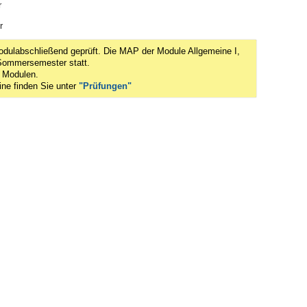
r
r
odulabschließend geprüft. Die MAP der Module Allgemeine I,
 Sommersemester statt.
n Modulen.
ne finden Sie unter
"Prüfungen"