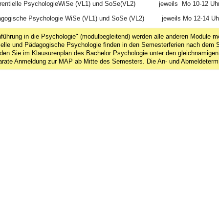
erentielle PsychologieWiSe (VL1) und SoSe(VL2) jeweils Mo 10-12 Uh
gogische Psychologie WiSe (VL1) und SoSe (VL2) jeweils Mo 12-14 Uh
ührung in die Psychologie" (modulbegleitend) werden alle anderen Module m
tielle und Pädagogische Psychologie finden in den Semesterferien nach dem
nden Sie im Klausurenplan des Bachelor Psychologie unter den gleichnamige
parate Anmeldung zur MAP ab Mitte des Semesters. Die An- und Abmeldetermi