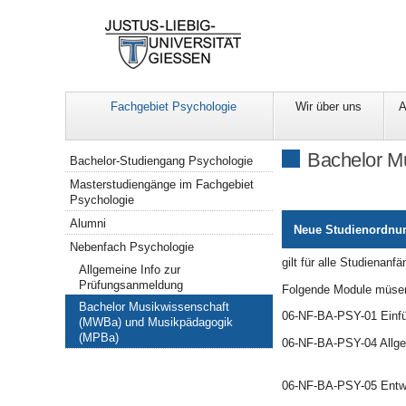
Fachgebiet Psychologie
Wir über uns
A
Navigation
Bachelor M
Bachelor-Studiengang Psychologie
Masterstudiengänge im Fachgebiet
Psychologie
Alumni
Neue Studienordnu
Nebenfach Psychologie
gilt für alle Studienan
Allgemeine Info zur
Prüfungsanmeldung
Folgende Module müsen
Bachelor Musikwissenschaft
06-NF-BA-PSY-01 Einf
(MWBa) und Musikpädagogik
(MPBa)
06-NF-BA-PSY-04 Allg
SoSe: Emot
06-NF-BA-PSY-05 Ent