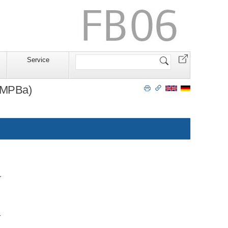
Website
Service
durchsuchen
(MPBa)
r
Uhr