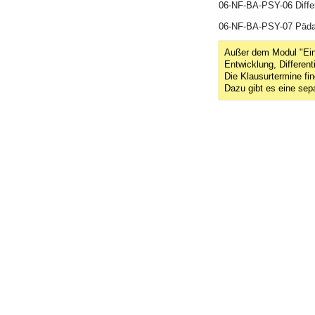
06-NF-BA-PSY-06 Diff
06-NF-BA-PSY-07 Päda
Außer dem Modul "Einf
Entwicklung, Differen
Die Klausurtermine fi
Dazu gibt es eine se