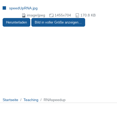
speedUpRNA.jpg
image/jpeg
1455x704
170.8 KB
Herunterladen
Bild in voller Größe anzeigen…
Startseite
Teaching
RNAspeedup