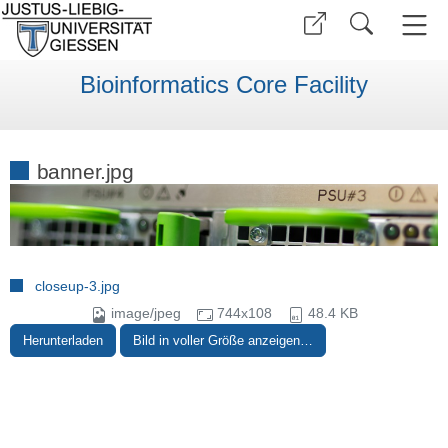
Bioinformatics Core Facility
banner.jpg
closeup-3.jpg
image/jpeg
744x108
48.4 KB
Herunterladen
Bild in voller Größe anzeigen…