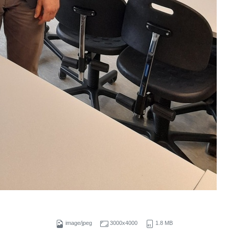
image/jpeg
3000x4000
1.8 MB