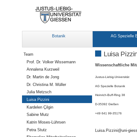
Botanik
AG Spezielle 
Navigation
Luisa Pizzin
Team
Prof. Dr. Volker Wissemann
Wissenschaftliche Mit
Annalena Kurzweil
Dr. Martin de Jong
Justus-Liebig-Universität
Dr. Christina M. Müller
AG Spezielle Botanik
Julia Metzsch
Heinrich-Buff-Ring 38
Luisa Pizzini
D-35392 Gießen
Kardelen Çilgin
+49 641 99-35176
Sabine Mutz
Katrin Moses-Lührsen
Petra Stutz
Luisa.Pizzini@uni-gies