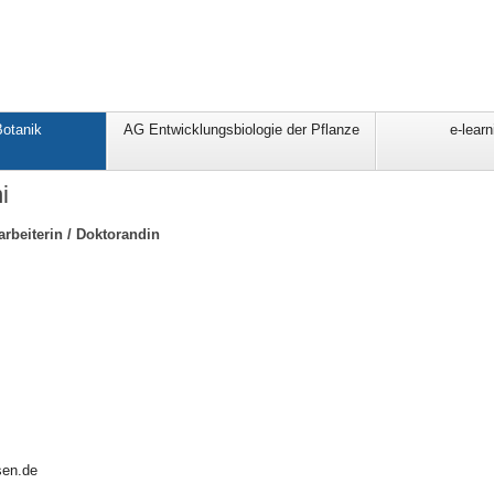
Botanik
AG Entwicklungsbiologie der Pflanze
e-lear
i
arbeiterin / Doktorandin
sen.de