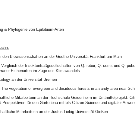
dung & Phylogenie von Epilobium-Arten
bahn:
in den Biowissenschaften an der Goethe Universität Frankfurt am Main
 Vergleich der Insektenfraßgesellschaften von Q. robur; Q. cerris und Q. pu
erraner Eichenarten im Zuge des Klimawandels
ology an der Universität Bremen
: The vegetation of evergreen and deciduous forests in a sandy area near S
ftliche Mitarbeiterin an der Hochschule Geisenheim im Drittmittelprojekt: Cit
d Perspektiven für den Gartenbau mittels Citizen Science und digitaler Anwe
aftliche Mitarbeiterin an der Justus-Liebig-Universität Gießen