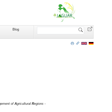
Website
Blog
durchsuchen
agement of
A
gricultural
R
egions -