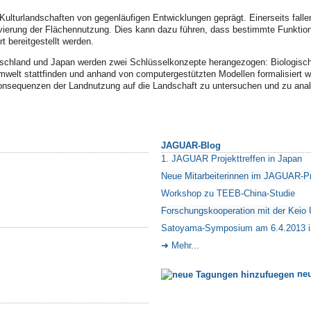
Kulturlandschaften von gegenläufigen Entwicklungen geprägt. Einerseits fall
vierung der Flächennutzung. Dies kann dazu führen, dass bestimmte Funktione
 bereitgestellt werden.
eutschland und Japan werden zwei Schlüsselkonzepte herangezogen:
Biologisch
elt stattfinden und anhand von computergestützten Modellen formalisiert w
nsequenzen der Landnutzung auf die Landschaft zu untersuchen und zu anal
JAGUAR-Blog
1. JAGUAR Projekttreffen in Japan
Neue Mitarbeiterinnen im JAGUAR-Pr
Workshop zu TEEB-China-Studie
Forschungskooperation mit der Keio U
Satoyama-Symposium am 6.4.2013 i
Mehr...
neu