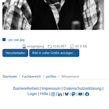
pic-vwi.jpg
image/jpeg
418x387
40.9 KB
Herunterladen
Bild in voller Größe anzeigen…
Startseite
Fachbereich
picfiles
Wissemann
Barrierefreiheit
|
Impressum
|
Datenschutzerklärung
|
Login
|
Hilfe
|
|
|
|
|
|