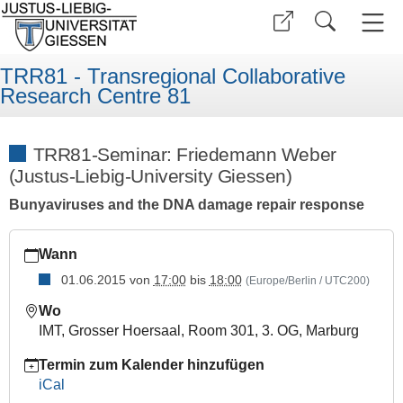
TRR81 - Transregional Collaborative
Research Centre 81
TRR81-Seminar: Friedemann Weber
(Justus-Liebig-University Giessen)
Bunyaviruses and the DNA damage repair response
https://www.uni-
Wann
giessen.de/de/fbz/fb08/trr81/seminars/seminar_folder/15trr81
01.06.2015
von
17:00
bis
18:00
(Europe/Berlin / UTC200)
TRR81-
Seminar:
Wo
Friedemann
IMT, Grosser Hoersaal, Room 301, 3. OG, Marburg
Weber
(Justus-
Termin zum Kalender hinzufügen
Liebig-
iCal
University