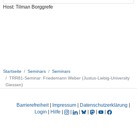
Giessen)
Host: Tilman Borggrefe
2015-
06-
01T17:00:00+02:00
2015-
06-
01T18:00:00+02:00
Bunyaviruses
and
the
Startseite
Seminars
Seminars
DNA
TRR81-Seminar: Friedemann Weber (Justus-Liebig-University
damage
Giessen)
repair
response
Barrierefreiheit
|
Impressum
|
Datenschutzerklärung
|
Login
|
Hilfe
|
|
|
|
|
|