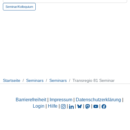
02-
Seminar/Kolloquium
04T18:00:00+01:00
Internal
seminar:
AG
Rathke
&
Borggrefe
Startseite
Seminars
Seminars
Transregio 81 Seminar
Barrierefreiheit
|
Impressum
|
Datenschutzerklärung
|
Login
|
Hilfe
|
|
|
|
|
|