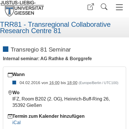
TRR81 - Transregional Collaborative
Research Centre 81
Transregio 81 Seminar
Internal seminar: AG Rathke & Borggrefe
https://www.uni-
Wann
giessen.de/de/fbz/fb08/trr81/seminars/seminar_folder/trr_040
04.02.2016
von
16:00
bis
18:00
(Europe/Berlin / UTC100)
Transregio
81
Wo
Seminar
IFZ, Room B202 (2. OG), Heinrich‐Buff‐Ring 26,
2016-
35392 Gießen
02-
Termin zum Kalender hinzufügen
04T16:00:00+01:00
iCal
2016-