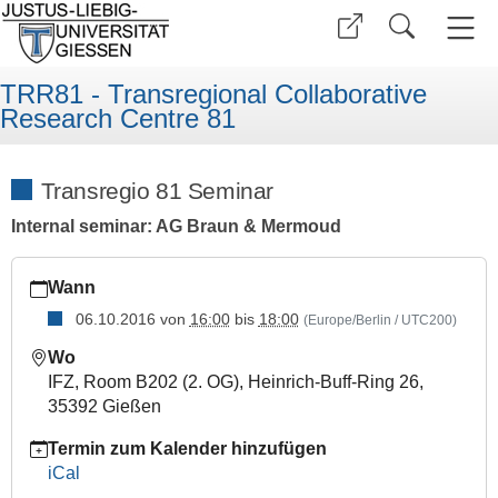
TRR81 - Transregional Collaborative
Research Centre 81
Transregio 81 Seminar
Internal seminar: AG Braun & Mermoud
https://www.uni-
Wann
giessen.de/de/fbz/fb08/trr81/seminars/seminar_folder/trr_061
06.10.2016
von
16:00
bis
18:00
(Europe/Berlin / UTC200)
Transregio
81
Wo
Seminar
IFZ, Room B202 (2. OG), Heinrich‐Buff‐Ring 26,
2016-
35392 Gießen
10-
Termin zum Kalender hinzufügen
06T16:00:00+02:00
iCal
2016-