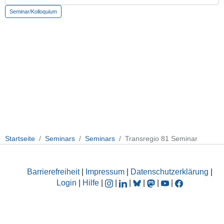
10-
Seminar/Kolloquium
06T18:00:00+02:00
Internal
seminar:
AG
Braun
&
Mermoud
Startseite
Seminars
Seminars
Transregio 81 Seminar
Barrierefreiheit
|
Impressum
|
Datenschutzerklärung
|
Login
|
Hilfe
|
|
|
|
|
|