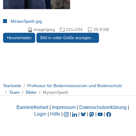
MiriamSpeth.jpg
image/jpeg
221x294
20.9 KB
Herunterladen
Bild in voller Größe anzeigen…
Startseite
Professur für Bodenressourcen und Bodenschutz
Team
Bilder
MyriamSpeth
Barrierefreiheit
|
Impressum
|
Datenschutzerklärung
|
Login
|
Hilfe
|
|
|
|
|
|