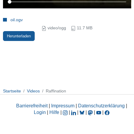
oil.ogv
video/ogg
11.7 MB
Herunterladen
Startseite
Videos
Raffination
Barrierefreiheit
|
Impressum
|
Datenschutzerklärung
|
Login
|
Hilfe
|
|
|
|
|
|