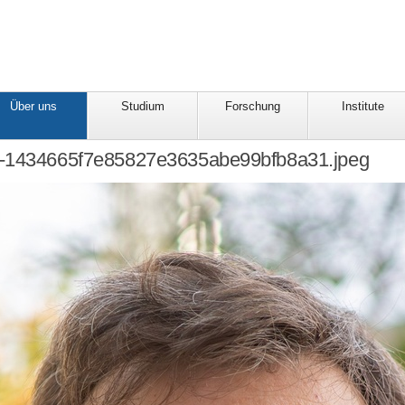
Über uns
Studium
Forschung
Institute
-1434665f7e85827e3635abe99bfb8a31.jpeg