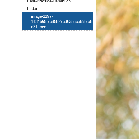
Best-Practice-Handbuch
Bilder
image-1197-
1434665f7e85827e3635abe99bfb8
a31.jpeg