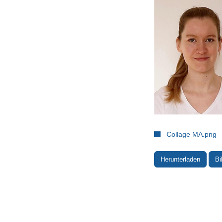
Collage MA.png
Herunterladen
Bi