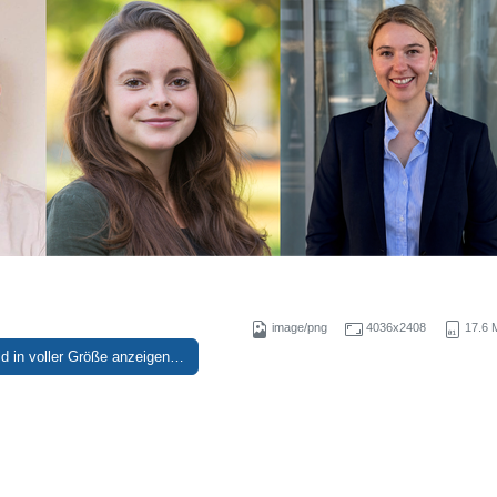
image/png
4036x2408
17.6 
ld in voller Größe anzeigen…