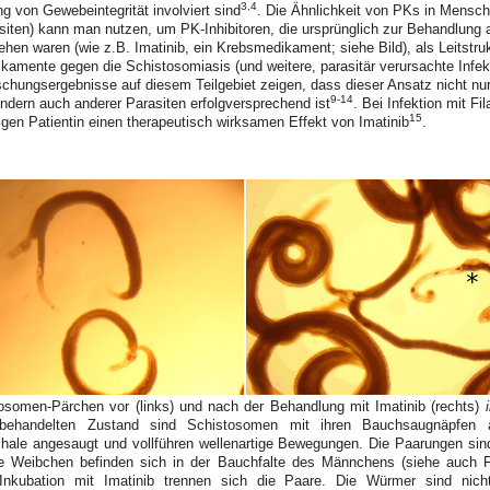
3,4
ng von Gewebeintegrität involviert sind
. Die Ähnlichkeit von PKs in Mens
siten) kann man nutzen, um PK-Inhibitoren, die ursprünglich zur Behandlung
n waren (wie z.B. Imatinib, ein Krebsmedikament; siehe Bild), als Leitstruk
kamente gegen die Schistosomiasis (und weitere, parasitär verursachte Infek
schungsergebnisse auf diesem Teilgebiet zeigen, dass dieser Ansatz nicht nu
9-14
ndern auch anderer Parasiten erfolgversprechend ist
. Bei Infektion mit Fil
15
hrigen Patientin einen therapeutisch wirksamen Effekt von Imatinib
.
osomen-Pärchen vor (links) und nach der Behandlung mit Imatinib (rechts)
behandelten Zustand sind Schistosomen mit ihren Bauchsaugnäpfen 
chale angesaugt und vollführen wellenartige Bewegungen. Die Paarungen sind
e Weibchen befinden sich in der Bauchfalte des Männchens (siehe auch F
Inkubation mit Imatinib trennen sich die Paare. Die Würmer sind nich