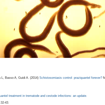
a L, Basso A, Guidi A. (2014)
Schistosomiasis control: praziquantel forever?
M
uantel treatment in trematode and cestode infections: an update.
:32-43.