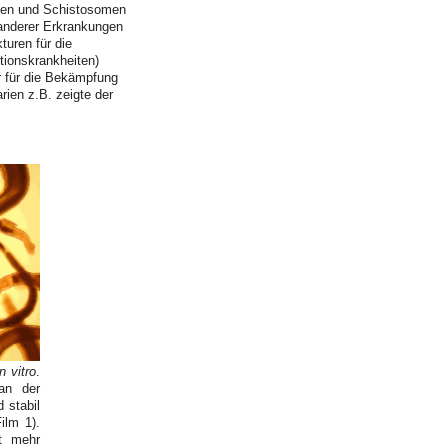
chen und Schistosomen
 anderer Erkrankungen
turen für die
tionskrankheiten)
r für die Bekämpfung
arien z.B. zeigte der
in vitro
.
an der
 stabil
ilm 1).
t mehr