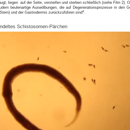
gt, liegen auf der Seite, versteifen und sterben schließlich (siehe Film 2). O
dem beulenartige Auswölbungen, die auf Degenerationsprozesse in den 
4
 Stern) und der Gastrodermis zurückzuführen sind
.
andeltes Schistosomen-Pärchen