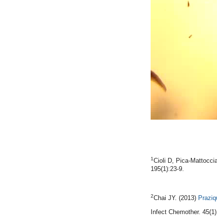
1
Cioli D, Pica-Mattocci
195(1):23-9.
2
Chai JY. (2013)
Praziq
Infect Chemother. 45(1)