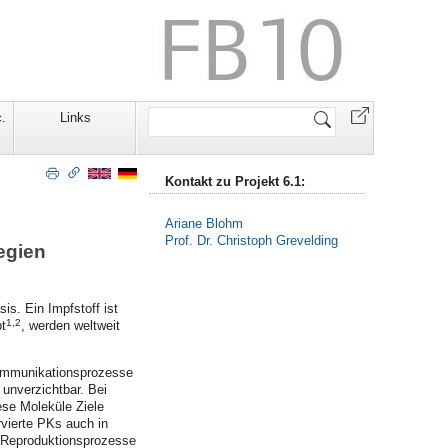
Website
.
Links
durchsuchen
Kontakt zu Projekt 6.1:
Ariane Blohm
Prof. Dr. Christoph Grevelding
egien
s. Ein Impfstoff ist
1,2
bt
, werden weltweit
Kommunikationsprozesse
 unverzichtbar. Bei
se Moleküle Ziele
vierte PKs auch in
 Reproduktionsprozesse