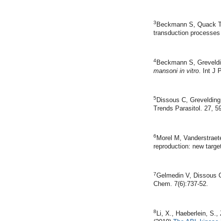
3
Beckmann S, Quack T,
transduction processes 
4
Beckmann S, Grevelding
mansoni
in vitro
. Int J 
5
Dissous C, Grevelding
Trends Parasitol. 27, 5
6
Morel M, Vanderstraet
reproduction: new targe
7
Gelmedin V, Dissous C,
Chem. 7(6):737-52.
8
Li, X., Haeberlein, S.,