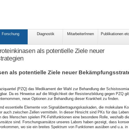
Forschung
Diagnostik
MitarbeiterInnen
Publikationen etc
roteinkinasen als potentielle Ziele neuer
rategien
sen als potentielle Ziele neuer Bekämpfungsstrat
raziquantel (PZQ) das Medikament der Wahl zur Behandlung der Schistosomiasi
ügbar. Da es Hinweise auf die Möglichkeit der Resistenzbildung gegen PZQ gi
ternommen, neue Optionen zur Behandlung dieser Krankheit zu finden.
ind essentielle Elemente von Signalübertragungskaskaden, die molekulare 
er auch zwischen Zellen vermitteln. In dieser Hinsicht sind PKs für das Leben
 des Menschen spielen PK-Fehlfunktionen eine besondere Rolle, weshalb die
nsätze sind. Forschungsansätze unseres Labors haben gezeigt, dass konser
orkommen, wo sie ein breites Spektrum von Funktionen ausüben und u.a. in