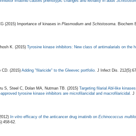
nhibitor imatinib causes phenotypic changes and lethality in adult
Schistoso
CG (2015) Importance of kinases in
Plasmodium
and
Schistosoma
. Biochem 
Ghosh K. (2015)
Tyrosine kinase inhibitors: New class of antimalarials on the 
 CD. (2015)
Adding "filaricide" to the Gleevec portfolio.
J Infect Dis. 212(5):6
ru S, Steel C, Dolan MA, Nutman TB. (2015)
Targeting filarial Abl-like kinases
approved tyrosine kinase inhibitors are microfilaricidal and macrofilaricidal.
J 
(2012)
In vitro
efficacy of the anticancer drug imatinib on
Echinococcus multilo
):458-62.