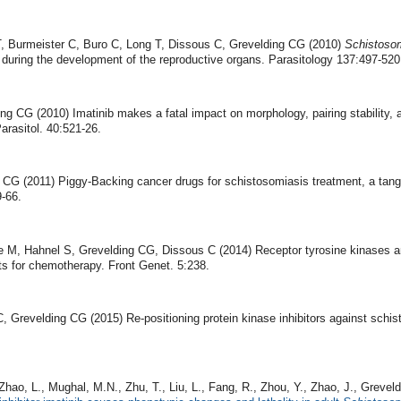
 Burmeister C, Buro C, Long T, Dissous C, Grevelding CG (2010)
Schistoso
during the development of the reproductive organs. Parasitology 137:497-520
 CG (2010) Imatinib makes a fatal impact on morphology, pairing stability, a
Parasitol. 40:521-26.
 CG (2011) Piggy-Backing cancer drugs for schistosomiasis treatment, a tang
9-66.
e M, Hahnel S, Grevelding CG, Dissous C (2014) Receptor tyrosine kinases 
ts for chemotherapy. Front Genet. 5:238.
 Grevelding CG (2015) Re-positioning protein kinase inhibitors against schi
 Zhao, L., Mughal, M.N., Zhu, T., Liu, L., Fang, R., Zhou, Y., Zhao, J., Grevel