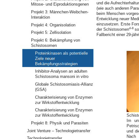
und die Aufrechterhaltu
Mitose- und Eiproduktionsgenen
(wie auch anderen Para
Projekt 3: Männchen-Weibchen-
beim Menschen vorgesehe
Interaktion
Entwicklung neuer Medi
einzusetzen. Erste For
Projekt 4: Organisolation
4-8
der Schistosomen
so
Projekt 5: Zellisolation
Fallbericht einer 29-jä
Projekt 6: Bekämpfung von
Schistosomen
Proteinkinasen als potentielle
Ziele neuer
Bekämpfungsstrategien
Inhibitor-Analysen an adulten
Schistosoma mansoni in vitro
Globale Schistosomiasis-Allianz
(GSA)
Charakterisierung von Enzymen
zur Wirkstoffentwicklung
Charakterisierung von Enzymen
Schist
zur Wirkstoffentwicklung
Im un
Projekt 8: Physik und Parasiten
Petris
Joint Venture – Technologietransfer
und di
Nach 
Technologietransfer