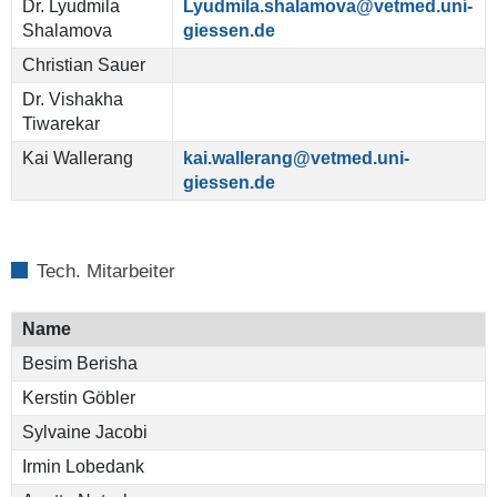
Dr. Lyudmila
Lyudmila.shalamova@vetmed.uni-
Shalamova
giessen.de
Christian Sauer
Dr. Vishakha
Tiwarekar
Kai Wallerang
kai.wallerang@vetmed.uni-
giessen.de
Tech. Mitarbeiter
Name
Besim Berisha
Kerstin Göbler
Sylvaine Jacobi
Irmin Lobedank