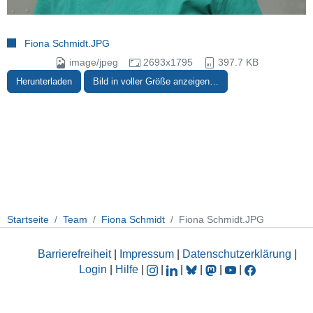
Fiona Schmidt.JPG
image/jpeg
2693x1795
397.7 KB
Herunterladen
Bild in voller Größe anzeigen…
Startseite
Team
Fiona Schmidt
Fiona Schmidt.JPG
Barrierefreiheit
|
Impressum
|
Datenschutzerklärung
|
Login
|
Hilfe
|
|
|
|
|
|