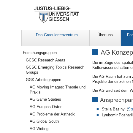
Das Graduiertenzentrum
Über uns
For
Navigation
AG Konzept
Forschungsgruppen
GCSC Research Areas
Die im Zuge des spatial
GCSC Emerging Topics Research
Kulturwissenschaften er
Groups
Die AG Raum hat zum Zie
GGK Arbeitsgruppen
Projekte der einzelnen 
AG Moving Images: Theorie und
Die AG wird seit dem WS
Praxis
Ansprechpar
AG Game Studies
AG Europas Osten
Stella Basinyi (
St
AG Probleme der Ästhetik
Lyubomir Pozharl
AG Global South
AG Writing