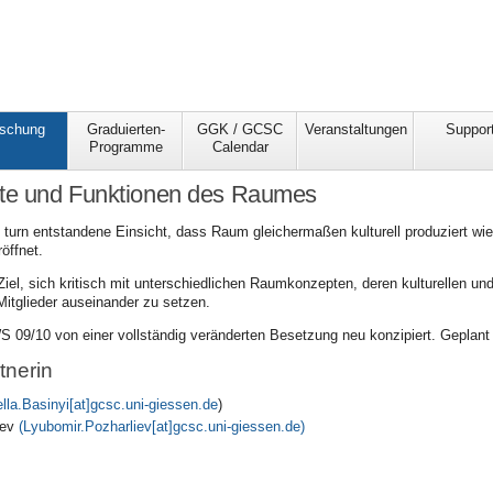
schung
Graduierten-
GGK / GCSC
Veranstaltungen
Suppor
Programme
Calendar
e und Funktionen des Raumes
 turn entstandene Einsicht, dass Raum gleichermaßen kulturell produziert wie 
öffnet.
l, sich kritisch mit unterschiedlichen Raumkonzepten, deren kulturellen und p
Mitglieder auseinander zu setzen.
 09/10 von einer vollständig veränderten Besetzung neu konzipiert. Geplant 
tnerin
ella.Basinyi[at]gcsc.uni-giessen.de
)
iev
(Lyubomir.Pozharliev[at]gcsc.uni-giessen.de)