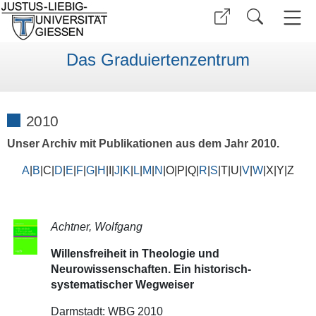
Das Graduiertenzentrum
2010
Unser Archiv mit Publikationen aus dem Jahr 2010.
A
|
B
|C|
D
|
E
|
F
|
G
|
H
|I|
J
|
K
|
L
|
M
|
N
|O|P|Q|
R
|
S
|T|U|
V
|
W
|X|Y|Z
Achtner, Wolfgang
Willensfreiheit in Theologie und
Neurowissenschaften. Ein historisch-
systematischer Wegweiser
Darmstadt: WBG 2010