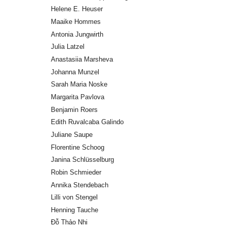
Helene E. Heuser
Maaike Hommes
Antonia Jungwirth
Julia Latzel
Anastasiia Marsheva
Johanna Munzel
Sarah Maria Noske
Margarita Pavlova
Benjamin Roers
Edith Ruvalcaba Galindo
Juliane Saupe
Florentine Schoog
Janina Schlüsselburg
Robin Schmieder
Annika Stendebach
Lilli von Stengel
Henning Tauche
Đỗ Thảo Nhi