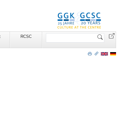
Website
t
RCSC
durchsuchen