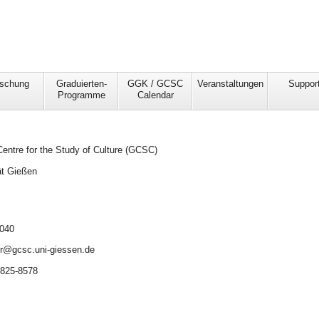
schung
Graduierten-
GGK / GCSC
Veranstaltungen
Suppor
Programme
Calendar
Centre for the Study of Culture (GCSC)
ät Gießen
 040
er@gcsc.uni-giessen.de
2825-8578