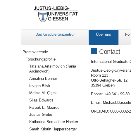
Das Graduiertenzentrum
Über uns
For
Navigation
Contact
Promovierende
Forschungsprofile
International Graduate 
Tatsiana Artsimovich (Tania
Justus-Liebig-Universit
Arcimovich)
Room 123
Annalina Benner
Otto-Behaghel-Str. 12
35394 Gießen
Ievgen Bilyk
Melisa M. Çiçek
Phone: +49 641- 99-30
Silas Edwards
Email: Michael.Bassel
Farouk El Maarouf
ORCID-ID: 0000-0002-
Justus Grebe
Katharina Bernadette Hacker
Sarah Kristin Happersberger