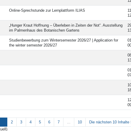
1
Online-Sprechstunde zur Lernplattform ILIAS
1
1
„Hunger Kraut Hoffnung – Überleben in Zeiten der Not“. Ausstellung
2
im Palmenhaus des Botanischen Gartens
1
Studienbewerbung zum Wintersemester 2026/27 | Application for
0
the winter semester 2026/27
0
0
1
0
0
1
1
1
0
2
3
4
5
6
7
...
10
Die nächsten 10 Inhalte
uell)