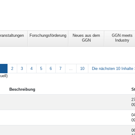
ranstaltungen
Forschungsförderung
Neues aus dem
GGN meets
GGN
Industry
2
3
4
5
6
7
...
10
Die nächsten 10 Inhalte
uell)
Beschreibung
S
2
0
0
0
0