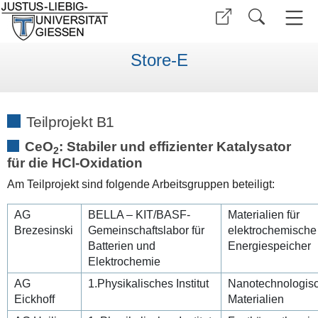
Store-E
Teilprojekt B1
CeO
: Stabiler und effizienter Katalysator
2
für die HCl-Oxidation
Am Teilprojekt sind folgende Arbeitsgruppen beteiligt:
AG
BELLA – KIT/BASF-
Materialien für
Brezesinski
Gemeinschaftslabor für
elektrochemische
Batterien und
Energiespeicher
Elektrochemie
AG
1.Physikalisches Institut
Nanotechnologis
Eickhoff
Materialien