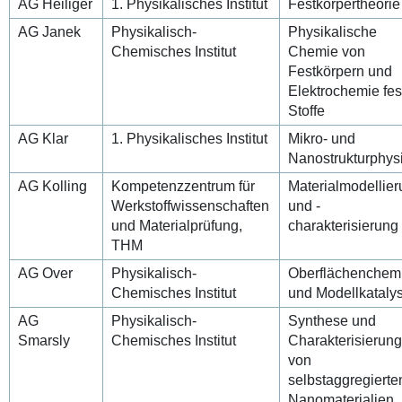
AG Heiliger
1. Physikalisches Institut
Festkörpertheorie
AG Janek
Physikalisch-
Physikalische
Chemisches Institut
Chemie von
Festkörpern und
Elektrochemie fes
Stoffe
AG Klar
1. Physikalisches Institut
Mikro- und
Nanostrukturphys
AG Kolling
Kompetenzzentrum für
Materialmodellie
Werkstoffwissenschaften
und -
und Materialprüfung,
charakterisierung
THM
AG Over
Physikalisch-
Oberflächenchem
Chemisches Institut
und Modellkataly
AG
Physikalisch-
Synthese und
Smarsly
Chemisches Institut
Charakterisierun
von
selbstaggregierte
Nanomaterialien