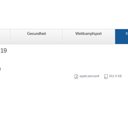
Gesundheit
Wettkampfsport
K
019
f
application/pdf
652.9 KB