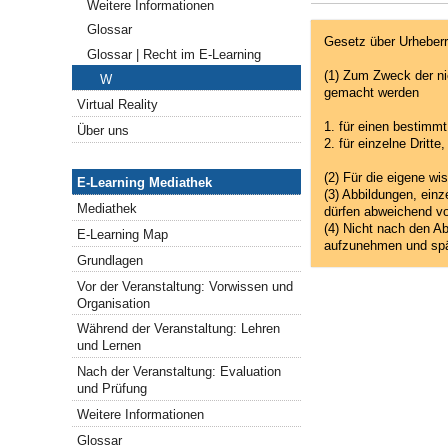
Weitere Informationen
Glossar
Gesetz über Urheberr
Glossar | Recht im E-Learning
(1) Zum Zweck der nic
W
gemacht werden
Virtual Reality
1. für einen bestimm
Über uns
2. für einzelne Dritt
Navigation
(2) Für die eigene wi
E-Learning Mediathek
(3) Abbildungen, einz
Mediathek
dürfen abweichend vo
(4) Nicht nach den Ab
E-Learning Map
aufzunehmen und spät
Grundlagen
Vor der Veranstaltung: Vorwissen und
Organisation
Während der Veranstaltung: Lehren
und Lernen
Nach der Veranstaltung: Evaluation
und Prüfung
Weitere Informationen
Glossar