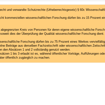
echt und verwandte Schutzrechte (Urheberrechtsgesetz) § 60c Wissenschaft
ht kommerziellen wissenschaftlichen Forschung dürfen bis zu 15 Prozent eines
t abgegrenzten Kreis von Personen für deren eigene wissenschaftliche Forsc
e, soweit dies der Überprüfung der Qualität wissenschaftlicher Forschung dient.
ssenschaftliche Forschung dürfen bis zu 75 Prozent eines Werkes vervielfälti
elne Beiträge aus derselben Fachzeitschrift oder wissenschaftlichen Zeitsch
n den Absätzen 1 und 2 vollständig genutzt werden.
sätzen 1 bis 3 erlaubt ist es, während öffentlicher Vorträge, Aufführungen od
er öffentlich zugänglich zu machen.