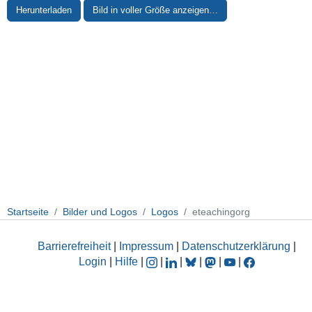
Herunterladen
Bild in voller Größe anzeigen…
Startseite
Bilder und Logos
Logos
eteachingorg
Barrierefreiheit
|
Impressum
|
Datenschutzerklärung
|
Login
|
Hilfe
|
|
|
|
|
|