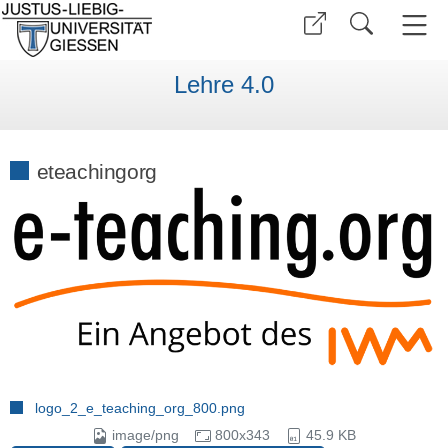
Lehre 4.0
eteachingorg
logo_2_e_teaching_org_800.png
image/png
800x343
45.9 KB