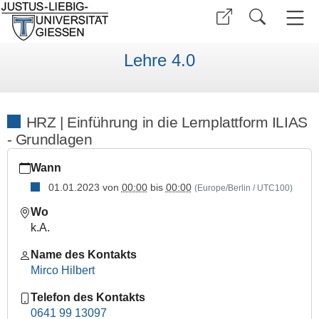
Lehre 4.0
HRZ | Einführung in die Lernplattform ILIAS
- Grundlagen
https://www.uni-
Wann
giessen.de/de/fbz/zentren/ggs/lehrevierpunktnull/veranstaltun
01.01.2023
von
00:00
bis
00:00
(Europe/Berlin / UTC100)
HRZ
|
Wo
Einführung
k.A.
in
die
Name des Kontakts
Lernplattform
Mirco Hilbert
ILIAS
Telefon des Kontakts
-
0641 99 13097
Grundlagen