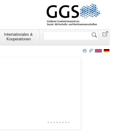
Website
Internationales &
durchsuchen
Kooperationen
•
•
•
•
•
•
•
•