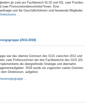
gliedern (je zwei pro Fachbereich 01,02 und 03), zwei Postdoc-
nd zwei Promovierendenvertreter*innen. Eine
auftragte und die Geschäftsführerin sind beratende Mitglieder.
Direktoriums ...
rungsgruppe (2012-2018)
uppe war das oberste Gremium des GGS zwischen 2012 und
eils zwei ProfessorInnen der drei Fachbereiche des GGS (01-
implementierte die übergreifende Strategie und übernahm
nagementaufgaben. 2018 wurde sie zugunsten zweier Gremien,
dem Direktorium, aufgelöst.
Steuerungsgruppe ...