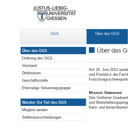
GGS
Über das GGS
Über das GGS
Über das 
Über das GGS
Ordnung des GGS
Vorstand
Am 18. Juni 2012 wurd
Direktorium
und Postdocs der Fach
Forschungsschwerpunk
Geschäftsstelle
Ehemalige Steuerungsgruppe
Mission Statement
Das Gießener Graduiert
Werden Sie Teil des GGS
und Weiterbildungsprog
Werden Sie Teil des GGS
Kern- und benachbarten
Mitglied werden
Stellenausschreibungen