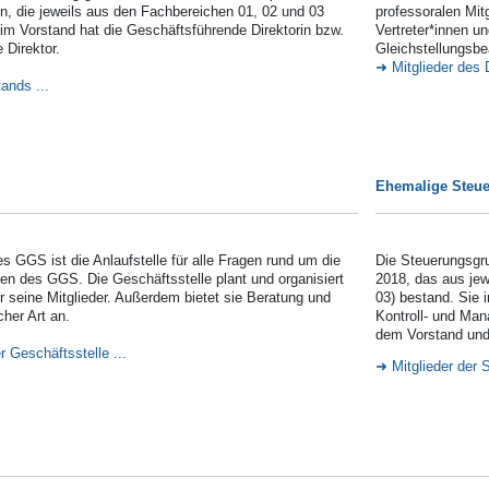
rn, die jeweils aus den Fachbereichen 01, 02 und 03
professoralen Mit
m Vorstand hat die Geschäftsführende Direktorin bzw.
Vertreter*innen u
 Direktor.
Gleichstellungsbe
Mitglieder des 
ands ...
Ehemalige Steue
s GGS ist die Anlaufstelle für alle Fragen rund um die
Die Steuerungsgr
en des GGS. Die Geschäftsstelle plant und organisiert
2018, das aus jew
r seine Mitglieder. Außerdem bietet sie Beratung und
03) bestand. Sie 
cher Art an.
Kontroll- und Ma
dem Vorstand und 
r Geschäftsstelle ...
Mitglieder der 