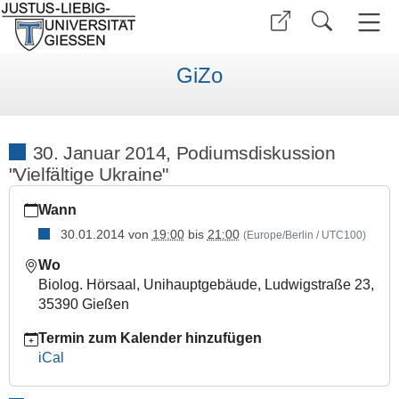
GiZo
30. Januar 2014, Podiumsdiskussion
"Vielfältige Ukraine"
https://www.uni-
Wann
giessen.de/de/fbz/zentren/gizo/aktiv/2013/ukrainediskussion1
30.01.2014
von
19:00
bis
21:00
(Europe/Berlin / UTC100)
30.
Januar
Wo
2014,
Biolog. Hörsaal, Unihauptgebäude, Ludwigstraße 23,
Podiumsdiskussion
35390 Gießen
"Vielfältige
Ukraine"
Termin zum Kalender hinzufügen
iCal
2014-
01-
30T19:00:00+01:00