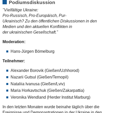
Podiumsdiskussion
2014-
"Vielfältige Ukraine:
01-
Pro-Russisch, Pro-Europäisch, Pur-
30T21:00:00+01:00
Ukrainisch? Zu den öffentlichen Diskussionen in den
Medien und den aktuellen Konflikten in
der ukrainischen Gesellschaft."
Moderation:
Hans-Jürgen Bömelburg
Teilnehmer:
Alexander Borovik (Gießen/Uzhhorod)
Nazarii Gutsul (Gießen/Ternopil)
Nataliia Ivanusa (Gießen/Lviv)
Maria Horkavtschuk (Gießen/Zakarpattia)
Veronika Wendland (Herder Institut Marburg)
In den letzten Monaten wurde beinahe täglich über die
Ereignisse und Demonastrationen in der Ukraine in den