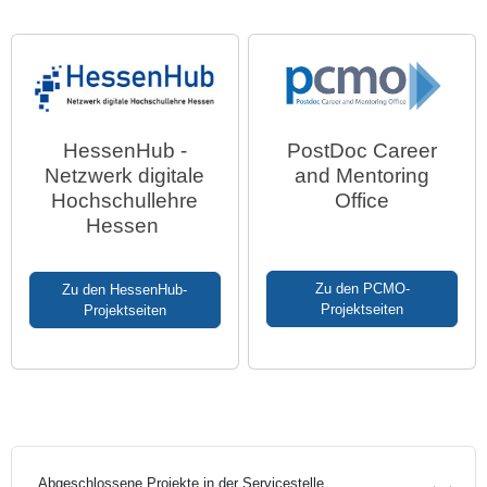
HessenHub -
PostDoc Career
Netzwerk digitale
and Mentoring
Hochschullehre
Office
Hessen
Zu den PCMO-
Zu den HessenHub-
Projektseiten
Projektseiten
Abgeschlossene Projekte in der Servicestelle