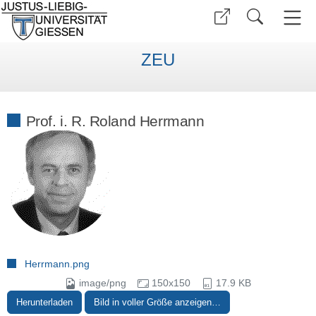
ZEU
Prof. i. R. Roland Herrmann
Herrmann.png
image/png
150x150
17.9 KB
Herunterladen
Bild in voller Größe anzeigen…