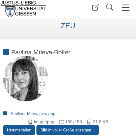
ZEU
Pavlina Miteva-Bölter
Pavlina_Miteva_sw.png
image/png
150x150
21.8 KB
Herunterladen
Bild in voller Größe anzeigen…