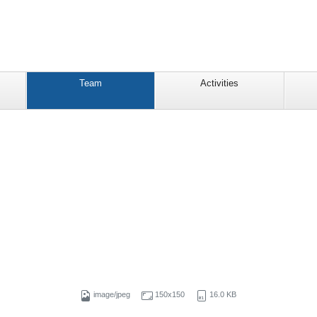
Team
Activities
image/jpeg
150x150
16.0 KB