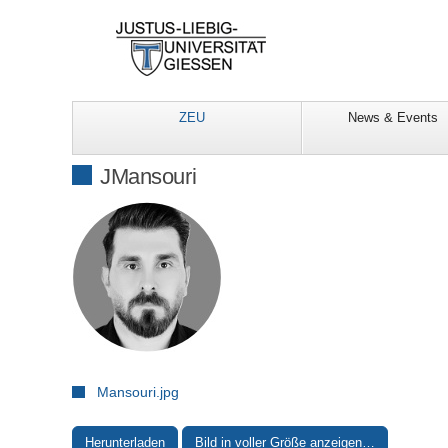
ZEU
News & Events
JMansouri
Mansouri.jpg
Herunterladen
Bild in voller Größe anzeigen…