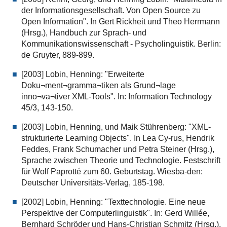
der Informationsgesellschaft. Von Open Source zu
Open Information". In Gert Rickheit und Theo Herrmann
(Hrsg.), Handbuch zur Sprach- und
Kommunikationswissenschaft - Psycholinguistik. Berlin:
de Gruyter, 889-899.
[2003] Lobin, Henning: "Erweiterte
Doku¬ment¬gramma¬tiken als Grund¬lage
inno¬va¬tiver XML-Tools". In: Information Technology
45/3, 143-150.
[2003] Lobin, Henning, und Maik Stührenberg: "XML-
strukturierte Learning Objects". In Lea Cy-rus, Hendrik
Feddes, Frank Schumacher und Petra Steiner (Hrsg.),
Sprache zwischen Theorie und Technologie. Festschrift
für Wolf Paprotté zum 60. Geburtstag. Wiesba-den:
Deutscher Universitäts-Verlag, 185-198.
[2002] Lobin, Henning: "Texttechnologie. Eine neue
Perspektive der Computerlinguistik". In: Gerd Willée,
Bernhard Schröder und Hans-Christian Schmitz (Hrsg.),