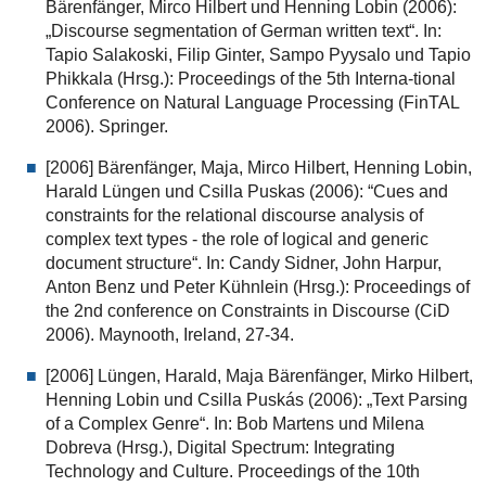
Bärenfänger, Mirco Hilbert und Henning Lobin (2006):
„Discourse segmentation of German written text“. In:
Tapio Salakoski, Filip Ginter, Sampo Pyysalo und Tapio
Phikkala (Hrsg.): Proceedings of the 5th Interna-tional
Conference on Natural Language Processing (FinTAL
2006). Springer.
[2006] Bärenfänger, Maja, Mirco Hilbert, Henning Lobin,
Harald Lüngen und Csilla Puskas (2006): “Cues and
constraints for the relational discourse analysis of
complex text types - the role of logical and generic
document structure“. In: Candy Sidner, John Harpur,
Anton Benz und Peter Kühnlein (Hrsg.): Proceedings of
the 2nd conference on Constraints in Discourse (CiD
2006). Maynooth, Ireland, 27-34.
[2006] Lüngen, Harald, Maja Bärenfänger, Mirko Hilbert,
Henning Lobin und Csilla Puskás (2006): „Text Parsing
of a Complex Genre“. In: Bob Martens und Milena
Dobreva (Hrsg.), Digital Spectrum: Integrating
Technology and Culture. Proceedings of the 10th