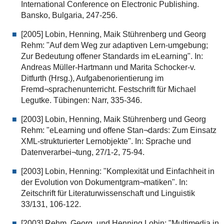
International Conference on Electronic Publishing.
Bansko, Bulgaria, 247-256.
[2005] Lobin, Henning, Maik Stührenberg und Georg
Rehm: "Auf dem Weg zur adaptiven Lern-umgebung;
Zur Bedeutung offener Standards im eLearning". In:
Andreas Müller-Hartmann und Marita Schocker-v.
Ditfurth (Hrsg.), Aufgabenorientierung im
Fremd¬sprachenunterricht. Festschrift für Michael
Legutke. Tübingen: Narr, 335-346.
[2003] Lobin, Henning, Maik Stührenberg und Georg
Rehm: "eLearning und offene Stan¬dards: Zum Einsatz
XML-strukturierter Lernobjekte". In: Sprache und
Datenverarbei¬tung, 27/1-2, 75-94.
[2003] Lobin, Henning: "Komplexität und Einfachheit in
der Evolution von Dokumentgram¬matiken". In:
Zeitschrift für Literaturwissenschaft und Linguistik
33/131, 106-122.
[2003] Rehm, Georg, und Henning Lobin: "Multimedia in