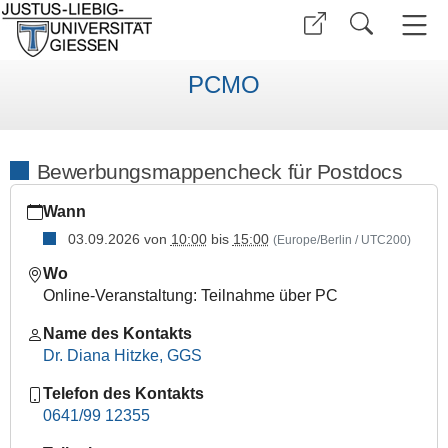
PCMO
Bewerbungsmappencheck für Postdocs
https://www.uni-
Wann
giessen.de/de/org/admin/dez/c/personalentwicklung/pcmo/
03.09.2026
von
10:00
bis
15:00
(Europe/Berlin / UTC200)
Bewerbungsmappencheck
für
Wo
Postdocs
Online-Veranstaltung: Teilnahme über PC
2026-
Name des Kontakts
09-
Dr. Diana Hitzke, GGS
03T10:00:00+02:00
2026-
Telefon des Kontakts
09-
0641/99 12355
03T15:00:00+02:00