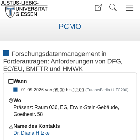
PCMO
Forschungsdatenmanagement in
Förderanträgen: Anforderungen von DFG,
EC/EU, BMFTR und HMWK
https://www.uni-
Wann
giessen.de/de/org/admin/dez/c/personalentwicklung/pcmo/t
01.09.2026
von
09:00
bis
12:00
(Europe/Berlin / UTC200)
Forschungsdatenmanagement
in
Wo
Förderanträgen:
Präsenz: Raum 036, EG, Erwin-Stein-Gebäude,
Anforderungen
Goethestr. 58
von
DFG,
Name des Kontakts
EC/EU,
Dr. Diana Hitzke
BMFTR