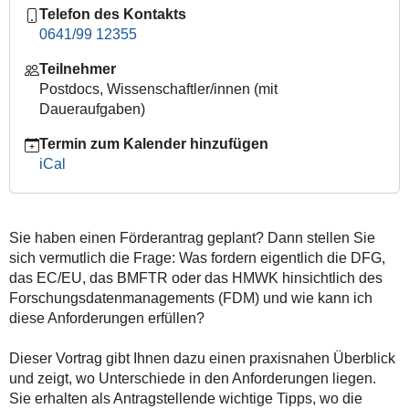
Telefon des Kontakts
und
0641/99 12355
HMWK
2026-
Teilnehmer
09-
Postdocs, Wissenschaftler/innen (mit
01T09:00:00+02:00
Daueraufgaben)
2026-
Termin zum Kalender hinzufügen
09-
iCal
01T12:00:00+02:00
Sie haben einen Förderantrag geplant? Dann stellen Sie
sich vermutlich die Frage: Was fordern eigentlich die DFG,
das EC/EU, das BMFTR oder das HMWK hinsichtlich des
Forschungsdatenmanagements (FDM) und wie kann ich
diese Anforderungen erfüllen?
Dieser Vortrag gibt Ihnen dazu einen praxisnahen Überblick
und zeigt, wo Unterschiede in den Anforderungen liegen.
Sie erhalten als Antragstellende wichtige Tipps, wo die