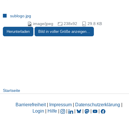
sublogo.jpg
image/jpeg
238x92
29.8 KB
Herunterladen
Bild in voller Größe anzeigen…
Startseite
Barrierefreiheit
|
Impressum
|
Datenschutzerklärung
|
Login
|
Hilfe
|
|
|
|
|
|