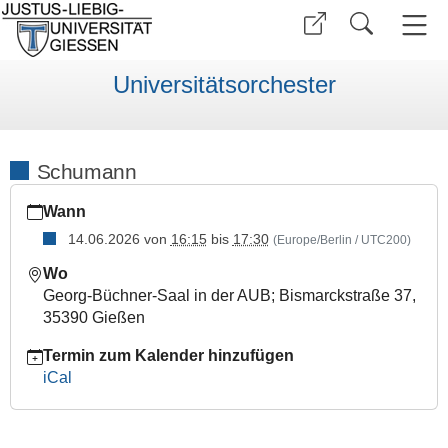
Universitätsorchester
Schumann
https://www.uni-
Wann
giessen.de/de/ueber-
uns/orchester/mitspielen/proben/kalender/sose-
14.06.2026
von
16:15
bis
17:30
(Europe/Berlin / UTC200)
26/schumann-
Wo
14-
Georg-Büchner-Saal in der AUB; Bismarckstraße 37,
06
35390 Gießen
Schumann
Termin zum Kalender hinzufügen
2026-
iCal
06-
14T16:15:00+02:00
2026-