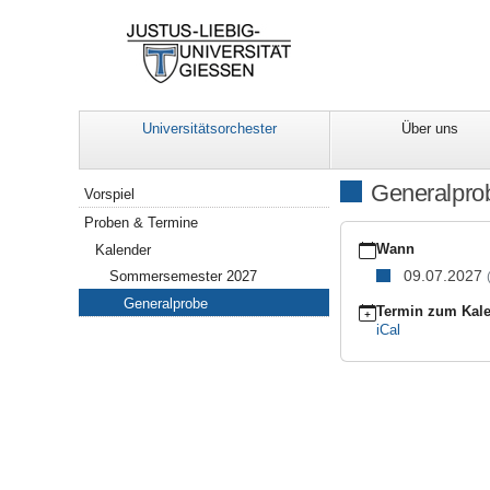
Universitätsorchester
Über uns
Navigation
Generalpro
Vorspiel
Proben & Termine
https://www.uni-
giessen.de/de/ueber-
Wann
Kalender
uns/orchester/mitspiele
09.07.2027
Sommersemester 2027
27/gp-
Generalprobe
09-
Termin zum Kale
07
iCal
Generalprobe
2027-
07-
09T00:00:00+02:00
2027-
07-
09T23:59:59+02:00