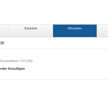
Konzerte
Mitspielen
be
n/proben/kalender/sose-
(Europe/Berlin / UTC200)
nder hinzufügen