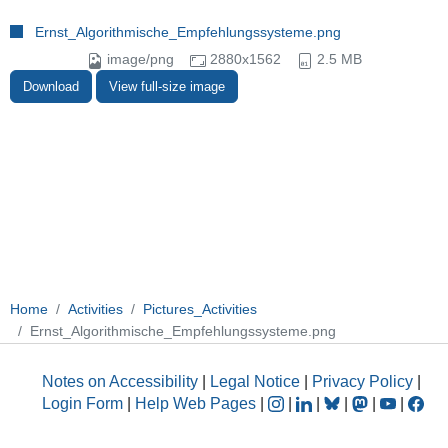
Ernst_Algorithmische_Empfehlungssysteme.png
image/png
2880x1562
2.5 MB
Download
View full-size image
Home
Activities
Pictures_Activities
Ernst_Algorithmische_Empfehlungssysteme.png
Notes on Accessibility
|
Legal Notice
|
Privacy Policy
|
Login Form
|
Help Web Pages
|
|
|
|
|
|