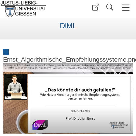
DiML
Ernst_Algorithmische_Empfehlungssysteme.pn