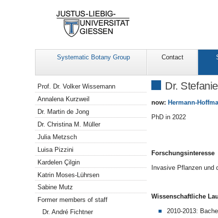
Systematic Botany Group
Contact
Navigation
Dr. Stefanie
Prof. Dr. Volker Wissemann
Annalena Kurzweil
now:
Hermann-Hoffm
Dr. Martin de Jong
PhD in 2022
Dr. Christina M. Müller
Julia Metzsch
Luisa Pizzini
Forschungsinteresse
Kardelen Çilgin
Invasive Pflanzen und 
Katrin Moses-Lührsen
Sabine Mutz
Wissenschaftliche La
Former members of staff
2010-2013: Bachel
Dr. André Fichtner