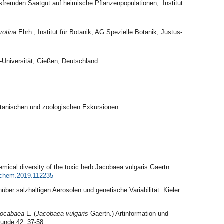
sfremden Saatgut auf heimische Pflanzenpopulationen, Institut
rotina
Ehrh., Institut für Botanik, AG Spezielle Botanik, Justus-
g-Universität, Gießen, Deutschland
tanischen und zoologischen Exkursionen
ical diversity of the toxic herb Jacobaea vulgaris Gaertn.
tochem.2019.112235
über salzhaltigen Aerosolen und genetische Variabilität. Kieler
jocabaea
L. (
Jacobaea vulgaris
Gaertn.) Artinformation und
nkunde 42: 37-58