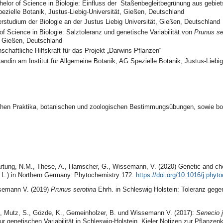
elor of Science in Biologie: Einfluss der Staßenbegleitbegrünung aus gebiet
pezielle Botanik, Justus-Liebig-Universität, Gießen, Deutschland
erstudium der Biologie an der Justus Liebig Universität, Gießen, Deutschland
of Science in Biologie: Salztoleranz und genetische Variabilität von
Prunus se
t, Gießen, Deutschland
chaftliche Hilfskraft für das Projekt „Darwins Pflanzen“
andin am Institut für Allgemeine Botanik, AG Spezielle Botanik, Justus-Liebi
chen Praktika, botanischen und zoologischen Bestimmungsübungen, sowie bo
artung, N.M., These, A., Hamscher, G., Wissemann, V. (2020) Genetic and chem
 L.) in Northern Germany. Phytochemistry 172.
https://doi.org/10.1016/j.phy
ssemann V. (2019)
Prunus serotina
Ehrh. in Schleswig Holstein: Toleranz gegen
, Mutz, S., Gözde, K., Gemeinholzer, B. und Wissemann V. (2017):
Senecio 
ur genetischen Variabilität in Schleswig-Holstein. Kieler Notizen zur Pflanze