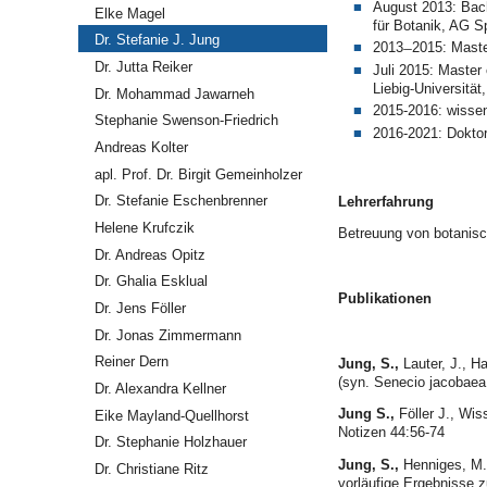
August 2013: Bach
Elke Magel
für Botanik, AG S
Dr. Stefanie J. Jung
2013 ̶ 2015: Mast
Dr. Jutta Reiker
Juli 2015: Master 
Liebig-Universitä
Dr. Mohammad Jawarneh
2015-2016: wissens
Stephanie Swenson-Friedrich
2016-2021: Doktor
Andreas Kolter
apl. Prof. Dr. Birgit Gemeinholzer
Dr. Stefanie Eschenbrenner
Lehrerfahrung
Helene Krufczik
Betreuung von botanis
Dr. Andreas Opitz
Dr. Ghalia Esklual
Publikationen
Dr. Jens Föller
Dr. Jonas Zimmermann
Reiner Dern
Jung, S.,
Lauter, J., H
(syn. Senecio jacobaea
Dr. Alexandra Kellner
Jung S.
,
Föller J., Wi
Eike Mayland-Quellhorst
Notizen 44:56-74
Dr. Stephanie Holzhauer
Jung, S.,
Henniges, M.
Dr. Christiane Ritz
vorläufige Ergebnisse z