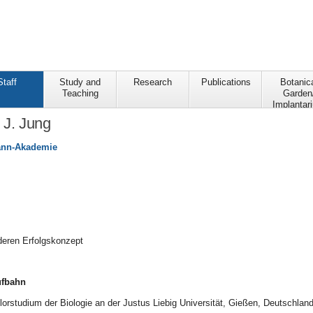
Staff
Study and
Research
Publications
Botanic
Teaching
Garden
Implantar
 J. Jung
ann-Akademie
deren Erfolgskonzept
ufbahn
orstudium der Biologie an der Justus Liebig Universität, Gießen, Deutschlan