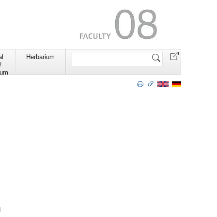
Search
al
Herbarium
Site
/
ium
d