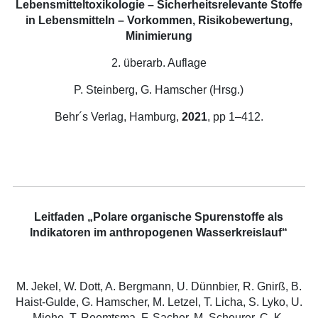
Lebensmitteltoxikologie – Sicherheitsrelevante Stoffe
in Lebensmitteln – Vorkommen, Risikobewertung,
Minimierung
2. überarb. Auflage
P. Steinberg, G. Hamscher (Hrsg.)
Behr´s Verlag, Hamburg,
2021
, pp 1–412.
Leitfaden „Polare organische Spurenstoffe als
Indikatoren im anthropogenen Wasserkreislauf“
M. Jekel, W. Dott, A. Bergmann, U. Dünnbier, R. Gnirß, B.
Haist-Gulde, G. Hamscher, M. Letzel, T. Licha, S. Lyko, U.
Miehe, T. Reemtsma, F. Sacher, M. Scheurer, C. K.