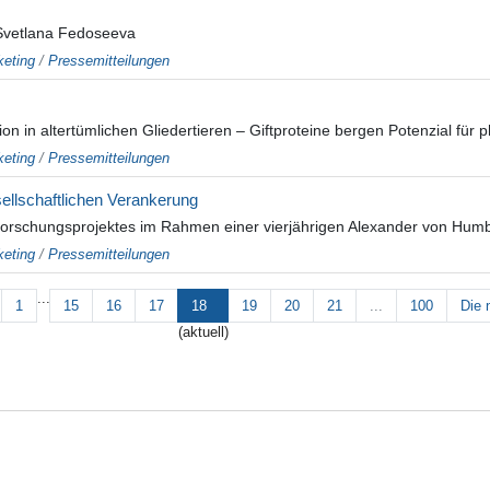
 Svetlana Fedoseeva
eting
/
Pressemitteilungen
ion in altertümlichen Gliedertieren – Giftproteine bergen Potenzial fü
eting
/
Pressemitteilungen
ellschaftlichen Verankerung
Forschungsprojektes im Rahmen einer vierjährigen Alexander von Humbold
eting
/
Pressemitteilungen
...
1
15
16
17
18
19
20
21
...
100
Die 
(aktuell)