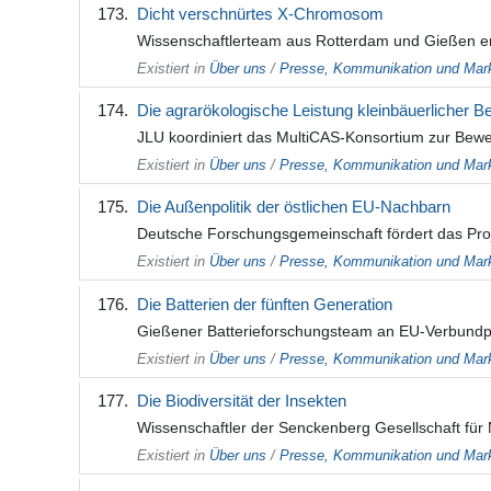
Dicht verschnürtes X-Chromosom
Wissenschaftlerteam aus Rotterdam und Gießen ent
Existiert in
Über uns
/
Presse, Kommunikation und Mark
Die agrarökologische Leistung kleinbäuerlicher Be
JLU koordiniert das MultiCAS-Konsortium zur Bewer
Existiert in
Über uns
/
Presse, Kommunikation und Mark
Die Außenpolitik der östlichen EU-Nachbarn
Deutsche Forschungsgemeinschaft fördert das Proj
Existiert in
Über uns
/
Presse, Kommunikation und Mark
Die Batterien der fünften Generation
Gießener Batterieforschungsteam an EU-Verbundproj
Existiert in
Über uns
/
Presse, Kommunikation und Mark
Die Biodiversität der Insekten
Wissenschaftler der Senckenberg Gesellschaft für 
Existiert in
Über uns
/
Presse, Kommunikation und Mark