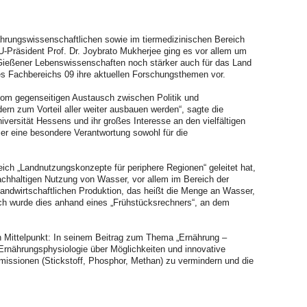
ährungswissenschaftlichen sowie im tiermedizinischen Bereich
U-Präsident Prof. Dr. Joybrato Mukherjee ging es vor allem um
 Gießener Lebenswissenschaften noch stärker auch für das Land
s Fachbereichs 09 ihre aktuellen Forschungsthemen vor.
 vom gegenseitigen Austausch zwischen Politik und
ern zum Vorteil aller weiter ausbauen werden“, sagte die
niversität Hessens und ihr großes Interesse an den vielfältigen
hier eine besondere Verantwortung sowohl für die
eich „Landnutzungskonzepte für periphere Regionen“ geleitet hat,
nachhaltigen Nutzung von Wasser, vor allem im Bereich der
andwirtschaftlichen Produktion, das heißt die Menge an Wasser,
lich wurde dies anhand eines „Frühstücksrechners“, an dem
n Mittelpunkt: In seinem Beitrag zum Thema „Ernährung –
 Ernährungsphysiologie über Möglichkeiten und innovative
missionen (Stickstoff, Phosphor, Methan) zu vermindern und die