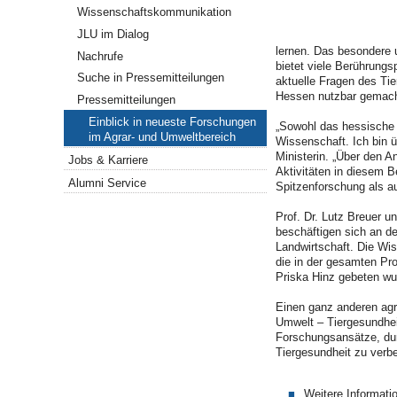
Wissenschaftskommunikation
JLU im Dialog
lernen. Das besondere 
Nachrufe
bietet viele Berührungs
Suche in Pressemitteilungen
aktuelle Fragen des Ti
Hessen nutzbar gemacht
Pressemitteilungen
Einblick in neueste Forschungen
„Sowohl das hessische 
im Agrar- und Umweltbereich
Wissenschaft. Ich bin ü
Ministerin. „Über den A
Jobs & Karriere
Aktivitäten in diesem B
Alumni Service
Spitzenforschung als a
Prof. Dr. Lutz Breuer u
beschäftigen sich an de
Landwirtschaft. Die Wi
die in der gesamten Pr
Priska Hinz gebeten wu
Einen ganz anderen agr
Umwelt – Tiergesundheit
Forschungsansätze, dur
Tiergesundheit zu verb
Weitere Informati