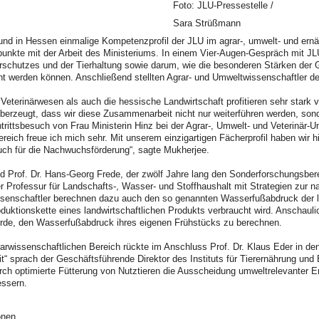
Foto: JLU-Pressestelle /
Sara Strüßmann
und in Hessen einmalige Kompetenzprofil der JLU im agrar-, umwelt- und ern
punkte mit der Arbeit des Ministeriums. In einem Vier-Augen-Gespräch mit JL
erschutzes und der Tierhaltung sowie darum, wie die besonderen Stärken der
 werden können. Anschließend stellten Agrar- und Umweltwissenschaftler de
Veterinärwesen als auch die hessische Landwirtschaft profitieren sehr stark
berzeugt, dass wir diese Zusammenarbeit nicht nur weiterführen werden, sond
ntrittsbesuch von Frau Ministerin Hinz bei der Agrar-, Umwelt- und Veterinär-U
ereich freue ich mich sehr. Mit unserem einzigartigen Fächerprofil haben wir 
uch für die Nachwuchsförderung“, sagte Mukherjee.
nd Prof. Dr. Hans-Georg Frede, der zwölf Jahre lang den Sonderforschungsber
r Professur für Landschafts-, Wasser- und Stoffhaushalt mit Strategien zur 
ssenschaftler berechnen dazu auch den so genannten Wasserfußabdruck der l
oduktionskette eines landwirtschaftlichen Produkts verbraucht wird. Anschau
rde, den Wasserfußabdruck ihres eigenen Frühstücks zu berechnen.
arwissenschaftlichen Bereich rückte im Anschluss Prof. Dr. Klaus Eder in de
“ sprach der Geschäftsführende Direktor des Instituts für Tierernährung und
ch optimierte Fütterung von Nutztieren die Ausscheidung umweltrelevanter E
essern.
onen