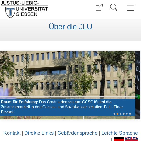
Über die JLU
Raum für Entfaltung:
Das Graduiertenzentrum GCSC fördert die
Zusammenarbeit in den Geistes- und Sozialwissenschaften. Foto: Elnaz
Rezaei
•
•
•
•
•
•
Kontakt
|
Direkte Links
|
Gebärdensprache
|
Leichte Sprache
|