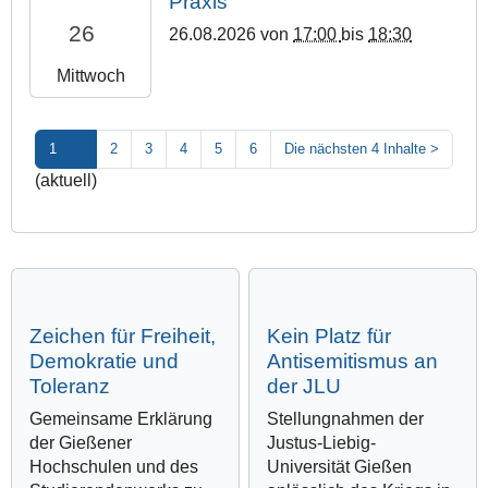
Praxis"
0
1
2
0
26
2
26.08.2026
von
17:00
bis
18:30
0
6
2
6
T
-
:
Mittwoch
-
1
0
0
0
9
8
0
8
:
-
2
1
2
3
4
5
6
Die nächsten 4 Inhalte
>
-
0
2
0
1
0
6
(aktuell)
2
3
:
T
6
T
0
1
-
1
0
7
0
9
+
:
8
:
0
0
-
3
2
0
Zeichen für Freiheit,
Kein Platz für
2
0
:
:
Demokratie und
Antisemitismus an
0
:
0
0
Toleranz
der JLU
T
0
0
0
1
0
+
Gemeinsame Erklärung
Stellungnahmen der
O
9
+
0
der Gießener
Justus-Liebig-
n
:
0
2
Hochschulen und des
Universität Gießen
l
3
2