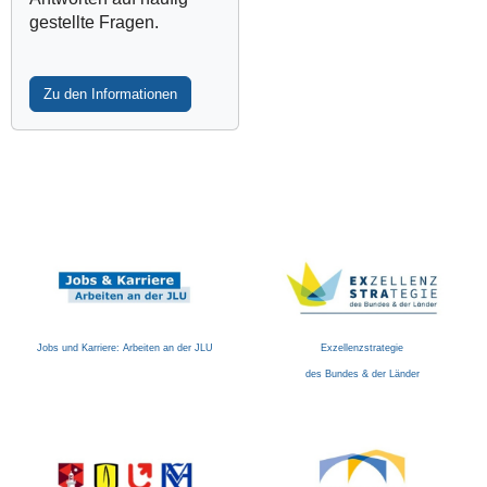
B
0
gestellte Fragen.
i
+
e
0
b
2
Zu den Informationen
e
:
r
0
-
0
S
M
a
a
a
k
l
e
r
s
p
Jobs und Karriere: Arbeiten an der JLU
Exzellenzstrategie
a
des Bundes & der Länder
c
e
G
i
e