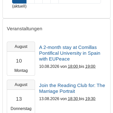
(aktuell)
Veranstaltungen
2
August
A 2-month stay at Comillas
0
Pontifical University in Spain
2
with EUPeace
10
6
-
10.08.2026
von
18:00
bis
19:00
Montag
0
8
2
-
August
Join the Reading Club for: The
0
1
Marriage Portrait
2
0
13
13.08.2026
von
18:30
bis
19:30
6
T
-
1
Donnerstag
0
8