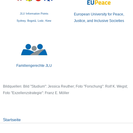
ß
e
JLU Information Points
European University for Peace,
n
Justice, and Inclusive Societies
Sydney, Bogotá, Lodz, Kiew
,
W
a
l
l
t
o
Familiengerechte JLU
r
s
t
Bildquellen: Bild "Studium": Jessica Reuther; Foto "Forschung": Rolf K. Wegst;
r
Foto "Exzellenzstrategie": Franz E. Möller
a
ß
e
5
Startseite
7
3