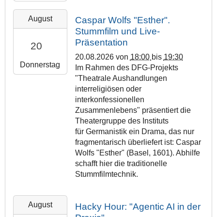
8
:
2
-
0
August
Caspar Wolfs "Esther".
0
1
0
Stummfilm und Live-
2
3
:
Präsentation
20
6
T
0
-
20.08.2026
von
18:00
bis
19:30
1
0
Donnerstag
0
Im Rahmen des DFG-Projekts
8
+
8
"Theatrale Aushandlungen
:
0
-
interreligiösen oder
3
2
2
interkonfessionellen
0
:
0
Zusammenlebens" präsentiert die
:
0
T
Theatergruppe des Instituts
0
0
1
für Germanistik ein Drama, das nur
0
2
8
fragmentarisch überliefert ist: Caspar
+
0
:
Wolfs "Esther" (Basel, 1601). Abhilfe
0
2
0
schafft hier die traditionelle
2
6
0
Stummfilmtechnik.
:
-
:
0
0
0
0
8
2
August
Hacky Hour: "Agentic AI in der
0
2
-
0
+