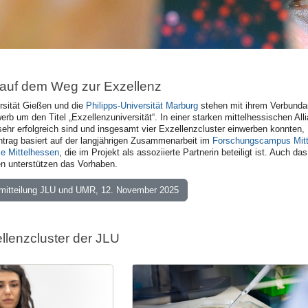
uf dem Weg zur Exzellenz
rsität Gießen und die
Philipps-Universität Marburg
stehen mit ihrem Verbunda
b um den Titel „Exzellenzuniversität“. In einer starken mittelhessischen Allia
sehr erfolgreich sind und insgesamt vier Exzellenzcluster einwerben konnten
ntrag basiert auf der langjährigen Zusammenarbeit im
Forschungscampus Mit
e Mittelhessen
, die im Projekt als assoziierte Partnerin beteiligt ist. Auch da
n unterstützen das Vorhaben.
itteilung JLU und UMR, 12. November 2025
ellenzcluster der JLU