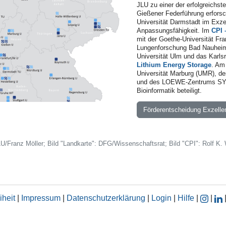
JLU zu einer der erfolgreichst
Gießener Federführung erforsc
Universität Darmstadt im Exze
Anpassungsfähigkeit. Im
CPI 
mit der Goethe-Universität Fra
Lungenforschung Bad Nauheim
Universität Ulm und das Karlsr
Lithium Energy Storage
. Am
Universität Marburg (UMR), des
und des LOEWE-Zentrums SYN
Bioinformatik beteiligt.
Förderentscheidung Exzellen
 JLU/Franz Möller; Bild "Landkarte": DFG/Wissenschaftsrat; Bild "CPI": Rolf K.
iheit
|
Impressum
|
Datenschutzerklärung
|
Login
|
Hilfe
|
|