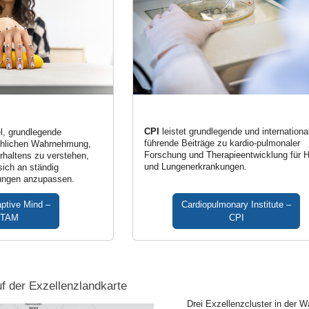
CPI
leistet grundlegende und internationa
el, grundlegende
führende Beiträge zu kardio-pulmonaler
hlichen Wahrnehmung,
Forschung und Therapieentwicklung für H
haltens zu verstehen,
und Lungenerkrankungen.
sich an ständig
ungen anzupassen.
Cardiopulmonary Institute –
ptive Mind –
CPI
TAM
f der Exzellenzlandkarte
Drei Exzellenzcluster in der