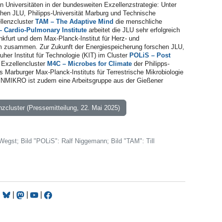
en Universitäten in der bundesweiten Exzellenzstrategie: Unter
hen JLU, Philipps-Universität Marburg und Technische
llenzcluster
TAM – The Adaptive Mind
die menschliche
– Cardio-Pulmonary Institute
arbeitet die JLU sehr erfolgreich
nkfurt und dem Max-Planck-Institut für Herz- und
 zusammen. Zur Zukunft der Energiespeicherung forschen JLU,
uher Institut für Technologie (KIT) im Cluster
POLiS – Post
 Exzellencluster
M4C – Microbes for Climate
der Philipps-
 Marburger Max-Planck-Instituts für Terrestrische Mikrobiologie
MIKRO ist zudem eine Arbeitsgruppe aus der Gießener
zcluster (Pressemitteilung, 22. Mai 2025)
 Wegst; Bild "POLiS": Ralf Niggemann; Bild "TAM": Till
|
|
|
|