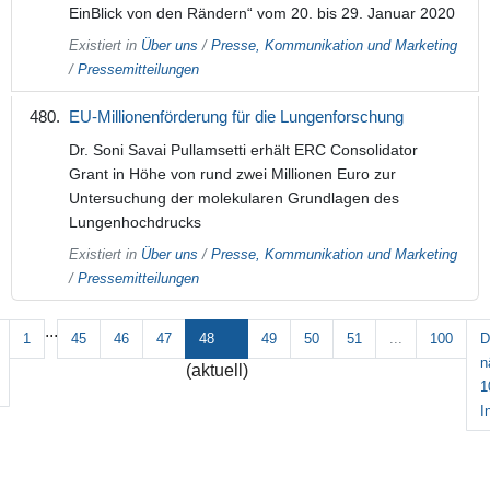
EinBlick von den Rändern“ vom 20. bis 29. Januar 2020
Existiert in
Über uns
/
Presse, Kommunikation und Marketing
/
Pressemitteilungen
EU-Millionenförderung für die Lungenforschung
Dr. Soni Savai Pullamsetti erhält ERC Consolidator
Grant in Höhe von rund zwei Millionen Euro zur
Untersuchung der molekularen Grundlagen des
Lungenhochdrucks
Existiert in
Über uns
/
Presse, Kommunikation und Marketing
/
Pressemitteilungen
...
1
45
46
47
48
49
50
51
...
100
D
n
(aktuell)
1
I