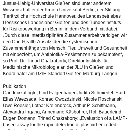
Justus-Liebig-Universität Gießen sind unter anderem
Wissenschaftler der Freien Universität Berlin, der Stiftung
Tierärztliche Hochschule Hannover, des Landesbetriebes
Hessisches Landeslabor Gießen und des Bundesinstituts
für Risikobewertung in Berlin, in dem Verbund mit dabei.
„Durch diese interdisziplinäre Zusammenarbeit verfolgen wir
den One-Health-Ansatz, der die systemischen
Zusammenhänge von Mensch, Tier, Umwelt und Gesundheit
mit einbezieht, um Antibiotika-Resistenzen zu bekämpfen“,
so Prof. Dr. Trinad Chakraborty, Direktor Instituts für
Medizinische Mikrobiologie an der JLU in Gießen und
Koordinator am DZIF-Standort Gießen-Marburg-Langen.
Publikation
Can Imirzalioglu, Lind Falgenhauer, Judith Schmiedel, Said-
Elias Waezsada, Konrad Gwozdzinski, Nicole Roschanski,
Uwe Roesler, Lothar Kreienbrock, Arthur P. Schiffmann,
Alexandra Irrgang, Annemarie Käsbohrer, Rolf Bauerfeind,
Eugen Domann, Trinad Chakraborty: „Evaluation of a LAMP-
based assay for the rapid detection of plasmid-encoded